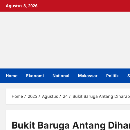
Skip
Agustus 8, 2026
to
content
Home
Ekonomi
National
Makassar
Politik
S
Home
2025
Agustus
24
Bukit Baruga Antang Diharap
Bukit Baruga Antang Diha