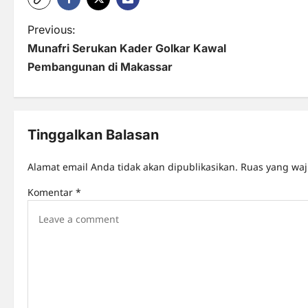
P
Previous:
Munafri Serukan Kader Golkar Kawal
o
Pembangunan di Makassar
s
t
n
Tinggalkan Balasan
a
Alamat email Anda tidak akan dipublikasikan.
Ruas yang waj
v
Komentar
*
i
g
a
t
i