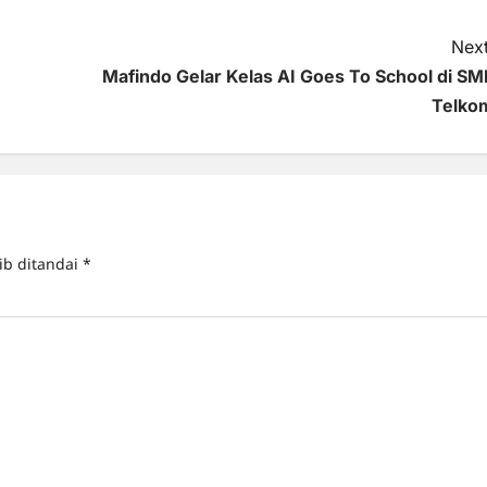
Next
Mafindo Gelar Kelas AI Goes To School di SM
Telko
ib ditandai
*