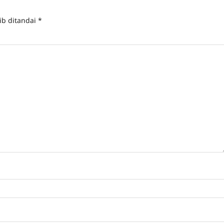
ib ditandai
*