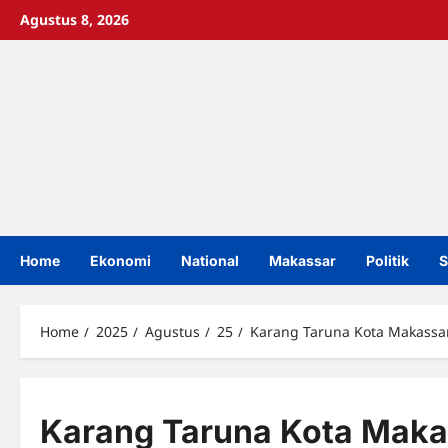
Skip
Agustus 8, 2026
to
content
Home
Ekonomi
National
Makassar
Politik
S
Home
2025
Agustus
25
Karang Taruna Kota Makassa
Karang Taruna Kota Maka