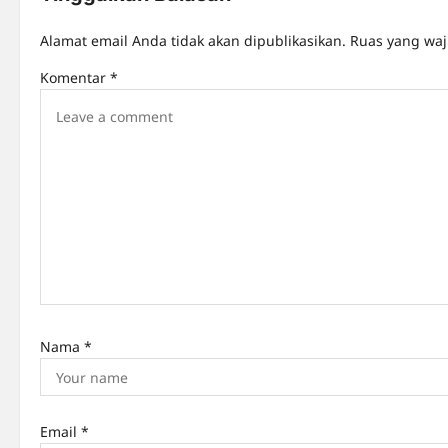
a
Alamat email Anda tidak akan dipublikasikan.
Ruas yang waj
v
Komentar
*
i
g
a
t
i
o
n
Nama
*
Email
*