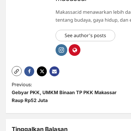
Makassar.id menawarkan lebih da
tentang budaya, gaya hidup, dan 
See author's posts
P
Previous:
Gebyar PKK, UMKM Binaan TP PKK Makassar
o
Raup Rp52 Juta
s
t
n
Tinggalkan Balasan