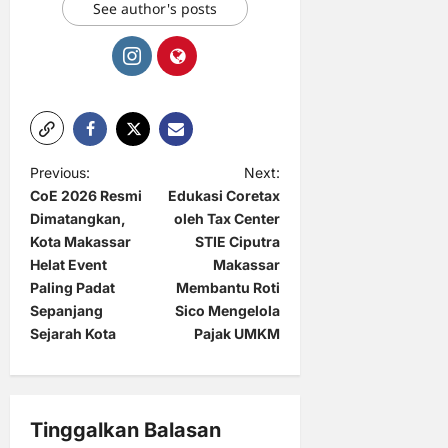
See author's posts
P
Previous:
Next:
CoE 2026 Resmi
Edukasi Coretax
o
Dimatangkan,
oleh Tax Center
s
Kota Makassar
STIE Ciputra
t
Helat Event
Makassar
Paling Padat
Membantu Roti
n
Sepanjang
Sico Mengelola
a
Sejarah Kota
Pajak UMKM
v
i
g
Tinggalkan Balasan