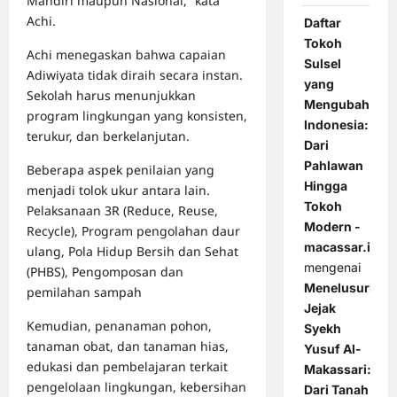
Mandiri maupun Nasional,” kata
Achi.
Daftar
Tokoh
Achi menegaskan bahwa capaian
Sulsel
Adiwiyata tidak diraih secara instan.
yang
Sekolah harus menunjukkan
Mengubah
program lingkungan yang konsisten,
Indonesia:
terukur, dan berkelanjutan.
Dari
Pahlawan
Beberapa aspek penilaian yang
Hingga
menjadi tolok ukur antara lain.
Tokoh
Pelaksanaan 3R (Reduce, Reuse,
Modern -
Recycle), Program pengolahan daur
macassar.id
ulang, Pola Hidup Bersih dan Sehat
mengenai
(PHBS), Pengomposan dan
Menelusuri
pemilahan sampah
Jejak
Kemudian, penanaman pohon,
Syekh
tanaman obat, dan tanaman hias,
Yusuf Al-
edukasi dan pembelajaran terkait
Makassari:
pengelolaan lingkungan, kebersihan
Dari Tanah