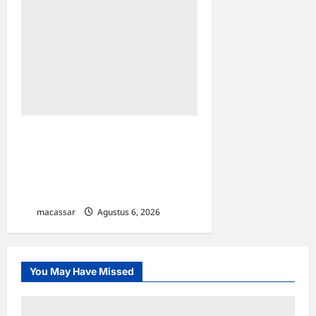
Sambut HUT ke-81 RI, Aston
Makassar Gelar Padel Fun
Competition Antar
Karyawan
macassar
Agustus 6, 2026
0
You May Have Missed