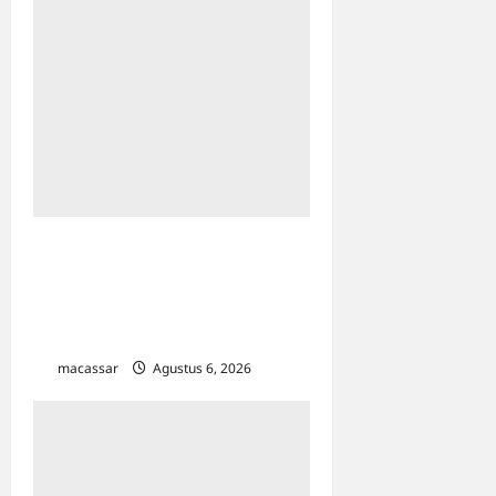
Proyek Strategis Nasional
PSEL Makassar Tetap Jalan,
Pemkot Matangkan
Penetapan Lokasi
macassar
Agustus 6, 2026
0