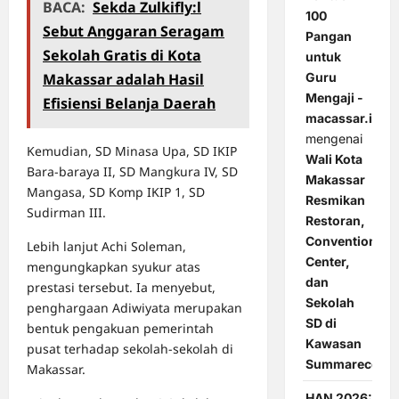
BACA:
Sekda Zulkifly:l
100
Sebut Anggaran Seragam
Pangan
Sekolah Gratis di Kota
untuk
Makassar adalah Hasil
Guru
Mengaji -
Efisiensi Belanja Daerah
macassar.id
mengenai
Kemudian, SD Minasa Upa, SD IKIP
Wali Kota
Bara-baraya II, SD Mangkura IV, SD
Makassar
Mangasa, SD Komp IKIP 1, SD
Resmikan
Sudirman III.
Restoran,
Convention
Lebih lanjut Achi Soleman,
Center,
mengungkapkan syukur atas
dan
prestasi tersebut. Ia menyebut,
Sekolah
penghargaan Adiwiyata merupakan
SD di
bentuk pengakuan pemerintah
Kawasan
pusat terhadap sekolah-sekolah di
Summarecon
Makassar.
HAN 2026: