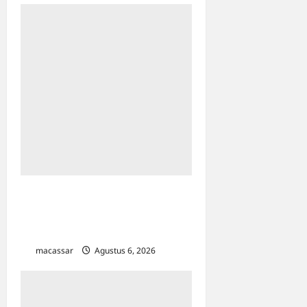
Karang Taruna Makassar
Siap Jadi Motor Penggerak
Program Pemilahan Sampah
macassar
Agustus 6, 2026
0