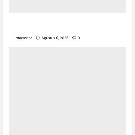
Sambut HUT ke-81 RI, Aston Makassar Gelar
Padel Fun Competition Antar Karyawan
macassar
Agustus 6, 2026
0