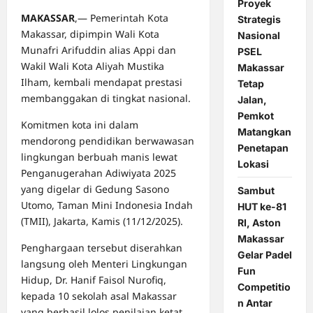
Proyek
MAKASSAR
,— Pemerintah Kota
Strategis
Makassar, dipimpin Wali Kota
Nasional
Munafri Arifuddin alias Appi dan
PSEL
Wakil Wali Kota Aliyah Mustika
Makassar
Ilham, kembali mendapat prestasi
Tetap
membanggakan di tingkat nasional.
Jalan,
Pemkot
Komitmen kota ini dalam
Matangkan
mendorong pendidikan berwawasan
Penetapan
lingkungan berbuah manis lewat
Lokasi
Penganugerahan Adiwiyata 2025
yang digelar di Gedung Sasono
Sambut
Utomo, Taman Mini Indonesia Indah
HUT ke-81
(TMII), Jakarta, Kamis (11/12/2025).
RI, Aston
Makassar
Penghargaan tersebut diserahkan
Gelar Padel
langsung oleh Menteri Lingkungan
Fun
Hidup, Dr. Hanif Faisol Nurofiq,
Competitio
kepada 10 sekolah asal Makassar
n Antar
yang berhasil lolos penilaian ketat