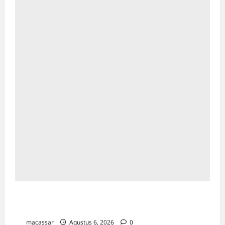
Karang Taruna Makassar Siap Jadi Motor
Penggerak Program Pemilahan Sampah
macassar
Agustus 6, 2026
0