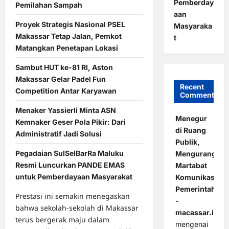
Pemberday
Pemilahan Sampah
aan
Proyek Strategis Nasional PSEL
Masyaraka
Makassar Tetap Jalan, Pemkot
t
Matangkan Penetapan Lokasi
Sambut HUT ke-81 RI, Aston
Makassar Gelar Padel Fun
Recent
Competition Antar Karyawan
Comments
Menaker Yassierli Minta ASN
Menegur
Kemnaker Geser Pola Pikir: Dari
di Ruang
Administratif Jadi Solusi
Publik,
Pegadaian SulSelBarRa Maluku
Mengurangi
Resmi Luncurkan PANDE EMAS
Martabat
untuk Pemberdayaan Masyarakat
Komunikasi
Pemerintahan
Prestasi ini semakin menegaskan
-
bahwa sekolah-sekolah di Makassar
macassar.id
terus bergerak maju dalam
mengenai