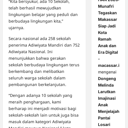
“Kita bersyukur, ada 10 Sekolah,
Munafri
telah berhasil mewujudkan
Tegaskan
lingkungan belajar yang peduli dan
Makassar
berbudaya lingkungan kita,”
Siap Jadi
ujarnya.
Kota
Secara nasional ada 258 sekolah
Ramah
penerima Adiwiyata Mandiri dan 752
Anak dan
Adiwiyata Nasional. Ini
Era Digital
menunjukkan bahwa gerakan
-
sekolah berbudaya lingkungan terus
macassar.id
berkembang dan melibatkan
mengenai
seluruh warga sekolah dalam
Dongeng
pembangunan berkelanjutan.
Melinda
Larutkan
“Dengan adanya 10 sekolah yang
Imajinasi
meraih penghargaan, kami
Anak
berharap ini menjadi motivasi bagi
Menjelajah
sekolah-sekolah lain untuk juga bisa
Pantai
masuk dalam kategori Adiwiyata
Losari