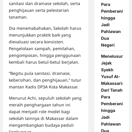
sanitasi dan drainase sekolah, serta
Para
penghijauan serta pelestarian
Pemberani
tanaman.
hingga
Jadi
Dia menemabahakan, Sekolah harus
Pahlawan
menunjukkan praktik baik yang
Dua
dievaluasi secara konsisten.
Negeri
Pengelolaan sampah, pemilahan,
pengomposan, hingga penggunaan
Menelusuri
kembali harus betul-betul berjalan.
Jejak
Syekh
“Begitu pula sanitasi, drainase,
Yusuf Al-
kebersihan, dan penghijauan,” tutur
Makassari:
mantan Kadis DP3A Kota Makassar.
Dari Tanah
Para
Menurut Achi, sepuluh sekolah yang
Pemberani
meraih penghargaan tahun ini
hingga
dapat menjadi role model bagi
Jadi
sekolah lainnya di Makassar dalam
Pahlawan
mengembangkan budaya peduli
Dua
lingkungan.