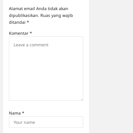
a
Alamat email Anda tidak akan
t
dipublikasikan.
Ruas yang wajib
i
ditandai
*
o
Komentar
*
n
Nama
*