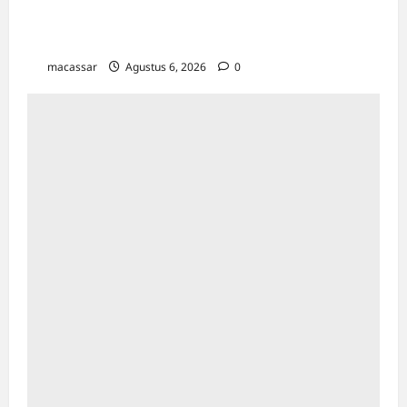
Tetap Jalan, Pemkot Matangkan Penetapan
Lokasi
macassar
Agustus 6, 2026
0