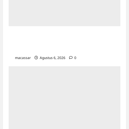
Peringati Pekan Ibu Menyusui Dunia 2026,
TP PKK Makassar Edukasi 300 Ibu Hamil &
Kader untuk Cegah Stunting
macassar
Agustus 6, 2026
0