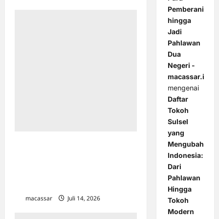
Pemberani
hingga
Jadi
Pahlawan
Dua
Negeri -
macassar.id
mengenai
Daftar
Tokoh
Sulsel
yang
Mengubah
Kejati dan KPU Sulsel Resmi
Indonesia:
Perpanjang MoU, Perkuat
Dari
Pendampingan Hukum
Pahlawan
Jelang Pesta Demokrasi
Hingga
macassar
Juli 14, 2026
0
Tokoh
Modern