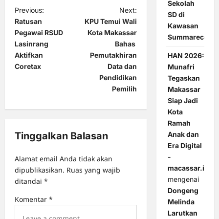
Sekolah
P
Previous:
Next:
SD di
Ratusan
KPU Temui Wali
o
Kawasan
Pegawai RSUD
Kota Makassar
Summarecon
s
Lasinrang
Bahas
t
Aktifkan
Pemutakhiran
HAN 2026:
Coretax
Data dan
Munafri
n
Pendidikan
Tegaskan
a
Pemilih
Makassar
v
Siap Jadi
Kota
i
Ramah
g
Tinggalkan Balasan
Anak dan
Era Digital
a
-
Alamat email Anda tidak akan
t
macassar.id
dipublikasikan.
Ruas yang wajib
i
mengenai
ditandai
*
Dongeng
o
Komentar
*
Melinda
n
Larutkan