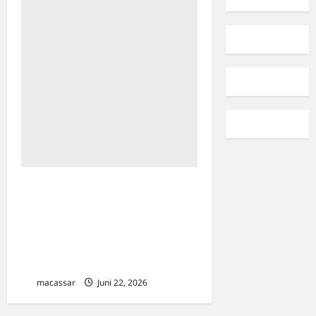
Kolaborasi Pasca-
Kontestasi: PKB Makassar
Siap ‘Kawal’ Penuh Program
Urban Farming Wali Kota
Appi
macassar
Juni 22, 2026
0