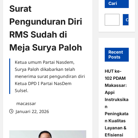
Cari
Surat
Pengunduran Diri
Cari
RMS Sudah di
Meja Surya Paloh
Recent
Posts
Ketua umum Partai Nasdem,
Surya Paloh dikabarkan telah
HUT ke-
menerima surat pengundiran diri
102 PDAM
Ketua DPD I Partai NasDem
Makassar:
Sulsel.
Appi
Instruksika
macassar
n
Januari 22, 2026
Peningkata
0 comments
n Kualitas
Layanan &
Efisiensi