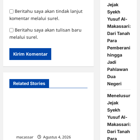
Jejak
Beritahu saya akan tindak lanjut
Syekh
komentar melalui surel.
Yusuf Al-
Makassari:
Beritahu saya akan tulisan baru
Dari Tanah
melalui surel.
Para
Pemberani
hingga
Jadi
Pahlawan
Dua
Related Stories
Negeri
Menelusuri
Anggota DPR RI Achmad
Jejak
Syekh
Daeng Se’re Serahkan 100
Yusuf Al-
Kursi ke Kecamatan
Makassari:
Pattallassang
Dari Tanah
macassar
Agustus 4, 2026
0
Para