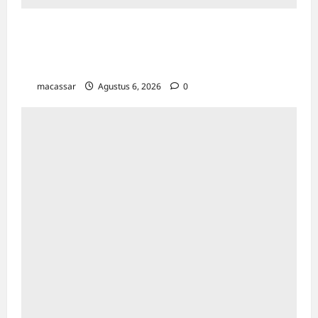
HUT ke-102 PDAM Makassar: Appi
Instruksikan Peningkatan Kualitas Layanan &
Efisiensi Likuiditas
macassar
Agustus 6, 2026
0