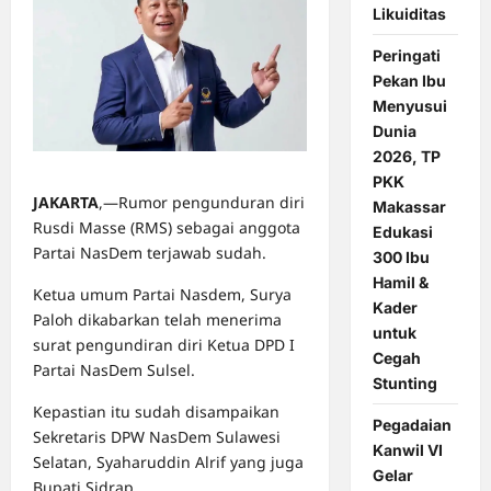
Likuiditas
Peringati
Pekan Ibu
Menyusui
Dunia
2026, TP
PKK
JAKARTA
,—Rumor pengunduran diri
Makassar
Rusdi Masse (RMS) sebagai anggota
Edukasi
Partai NasDem terjawab sudah.
300 Ibu
Hamil &
Ketua umum Partai Nasdem, Surya
Kader
Paloh dikabarkan telah menerima
untuk
surat pengundiran diri Ketua DPD I
Cegah
Partai NasDem Sulsel.
Stunting
Kepastian itu sudah disampaikan
Pegadaian
Sekretaris DPW NasDem Sulawesi
Kanwil VI
Selatan, Syaharuddin Alrif yang juga
Gelar
Bupati Sidrap.