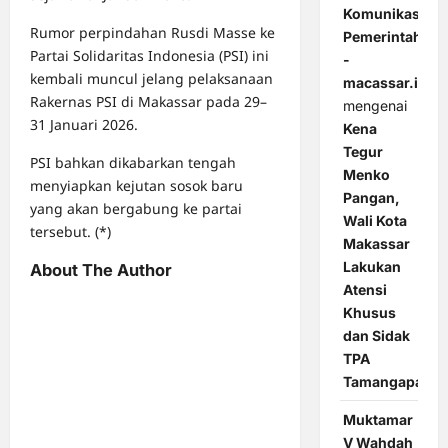
Komunikasi
Rumor perpindahan Rusdi Masse ke
Pemerintahan
Partai Solidaritas Indonesia (PSI) ini
-
kembali muncul jelang pelaksanaan
macassar.id
Rakernas PSI di Makassar pada 29–
mengenai
31 Januari 2026.
Kena
Tegur
PSI bahkan dikabarkan tengah
Menko
menyiapkan kejutan sosok baru
Pangan,
yang akan bergabung ke partai
Wali Kota
tersebut. (*)
Makassar
Lakukan
About The Author
Atensi
Khusus
dan Sidak
TPA
Tamangapa
Muktamar
V Wahdah