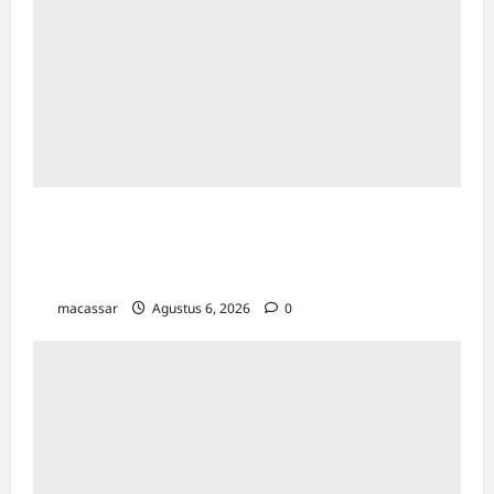
Pegadaian Kanwil VI Gelar Lomba Mewarnai
Sambut Hari Anak Nasional 2026 di
Makassar
macassar
Agustus 6, 2026
0