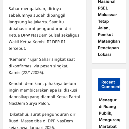
Nasional
PSEL
Sahar mengatakan, dirinya
Makassar
sebelumnya sudah dipanggil
Tetap
langsung ke Jakarta. Saat itu
Jalan,
dibahas surat pengunduran diri
Pemkot
Ketua DPW NasDem Sulsel sekaligus
Matangkan
Wakil Ketua Komisi III DPR RI
Penetapan
tersebut.
Lokasi
“Kemarin,” ujar Sahar singkat saat
dikonfirmasi via pesan singkat,
Kamis (22/1/2026).
Recent
Kendati demikian, pihaknya belum
Comments
ingin membicarakan apa isi diskusi
dannsikap yang diambil Ketua Partai
Menegur
NasDem Surya Paloh.
di Ruang
Publik,
Diketahui, surat pengunduran diri
Mengurangi
Rusdi Masse tiba di DPP NasDem
Martabat
sejak awal Januari 2026.