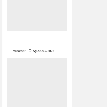
Profil Hafid Abbas: Pakar
Pendidikan yang Ahli HAM
macassar
Agustus 5, 2026
0