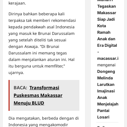
kerajaan.
Tegaskan
Makassar
Dirinya bahkan beberapa kali
Siap Jadi
terpaksa tak memberi rekomendasi
Kota
kepada pendakwah asal Indonesia
Ramah
yang masuk ke Brunai Darussalam
Anak dan
yang setelah diteliti tak sesuai
Era Digital
dengan Aswaja. “Di Brunai
-
Darussalam ini memang tegas
macassar.id
dalam menjalankan aturan ini. Hal
mengenai
itu berguna untuk memfilter,”
Dongeng
ujarnya.
Melinda
Larutkan
BACA:
Transformasi
Imajinasi
Puskesmas Makassar
Anak
Menuju BLUD
Menjelajah
Pantai
Losari
Dia mengatakan, berbeda dengan di
Indonesia yang mengakomodir