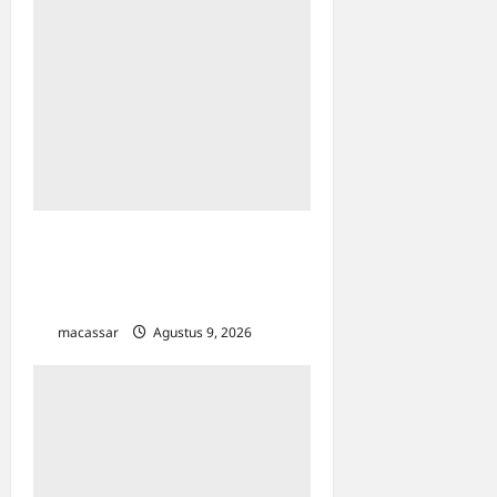
Sejarah Kota Makassar:
Berawal Dari “Penampakan
Nabi”
macassar
Agustus 9, 2026
0