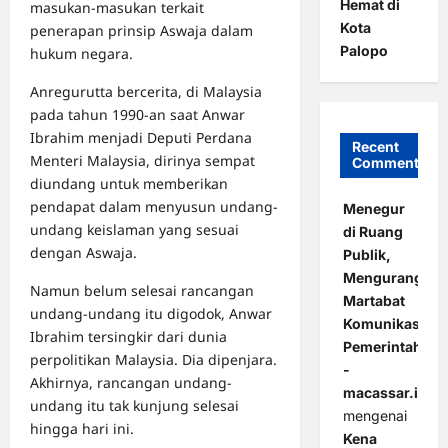
Hemat di
masukan-masukan terkait
Kota
penerapan prinsip Aswaja dalam
Palopo
hukum negara.
Anregurutta bercerita, di Malaysia
pada tahun 1990-an saat Anwar
Ibrahim menjadi Deputi Perdana
Recent
Menteri Malaysia, dirinya sempat
Comments
diundang untuk memberikan
pendapat dalam menyusun undang-
Menegur
undang keislaman yang sesuai
di Ruang
dengan Aswaja.
Publik,
Mengurangi
Namun belum selesai rancangan
Martabat
undang-undang itu digodok, Anwar
Komunikasi
Ibrahim tersingkir dari dunia
Pemerintahan
perpolitikan Malaysia. Dia dipenjara.
-
Akhirnya, rancangan undang-
macassar.id
undang itu tak kunjung selesai
mengenai
hingga hari ini.
Kena