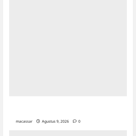
Kesempatan Kerja Inklusif Harus Hadir untuk
Semua, Termasuk Penyandang Disabilitas
macassar
Agustus 9, 2026
0