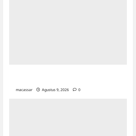
Sejarah Kota Makassar: Berawal Dari
“Penampakan Nabi”
macassar
Agustus 9, 2026
0