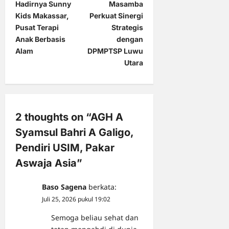
Hadirnya Sunny
Masamba
s
Kids Makassar,
Perkuat Sinergi
t
Pusat Terapi
Strategis
Anak Berbasis
dengan
n
Alam
DPMPTSP Luwu
a
Utara
v
i
g
2 thoughts on “
AGH A
a
Syamsul Bahri A Galigo,
t
Pendiri USIM, Pakar
i
Aswaja Asia
”
o
n
Baso Sagena
berkata:
Juli 25, 2026 pukul 19:02
Semoga beliau sehat dan