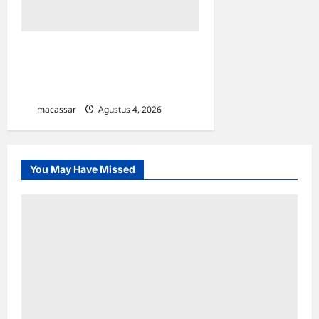
Sarabba Sucer,
‘Menyeruput’ Hangatnya
Malam Kota Makassar
macassar
Agustus 4, 2026
0
You May Have Missed