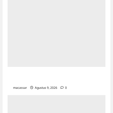
Pemkot Makassar Matangkan HUT RI Ke-81:
Karebosi Jadi Pusat Upacara Utama
macassar
Agustus 9, 2026
0