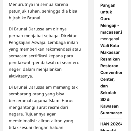
Menurutnya ini semua karena
Pangan
petunjuk Tuhan, sehingga dia bisa
untuk
hijrah ke Brunai.
Guru
Mengaji -
Di Brunai Darussalam dirinya
macassar.id
pernah menjabat sebagai Direktur
mengenai
Pengkajian Aswaja. Lembaga inilah
Wali Kota
yang memberikan rekomendasi atau
Makassar
semacam sertifikasi kepada para
Resmikan
pendakwah-pendakwah di seantero
Restoran,
negeri dalam menjalankan
Convention
aktivitasnya.
Center,
dan
Di Brunai Darussalam memang tak
Sekolah
sembarang orang yang bisa
SD di
berceramah agama Islam. Harus
Kawasan
mengantongi surat resmi dari
Summarecon
negara. Tujuannya agar
meminimalisir aliran-aliran yang
HAN 2026:
tidak sesuai dengan haluan
Munafri