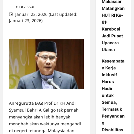
Makassar
macassar
Matangkan
Januari 23, 2026 (Last updated:
HUT RI Ke-
Januari 23, 2026)
81:
2 comments
Karebosi
Jadi Pusat
Upacara
Utama
Kesempata
n Kerja
Inklusif
Harus
Hadir
untuk
Semua,
Anregurutta (AG) Prof Dr KH Andi
Termasuk
Syamsul Bahri A Galigo tak pernah
Penyandan
menyangka akan lebih banyak
g
menghabiskan waktunya mengabdi
Disabilitas
di negeri tetangga Malaysia dan