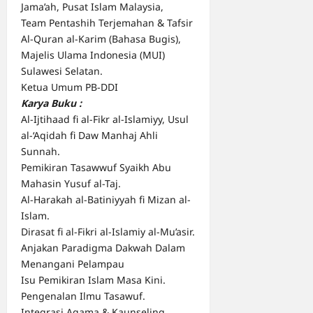
Jama’ah, Pusat Islam Malaysia,
Team Pentashih Terjemahan & Tafsir
Al-Quran al-Karim (Bahasa Bugis),
Majelis Ulama Indonesia (MUI)
Sulawesi Selatan.
Ketua Umum PB-DDI
Karya Buku :
Al-Ijtihaad fi al-Fikr al-Islamiyy, Usul
al-‘Aqidah fi Daw Manhaj Ahli
Sunnah.
Pemikiran Tasawwuf Syaikh Abu
Mahasin Yusuf al-Taj.
Al-Harakah al-Batiniyyah fi Mizan al-
Islam.
Dirasat fi al-Fikri al-Islamiy al-Mu’asir.
Anjakan Paradigma Dakwah Dalam
Menangani Pelampau
Isu Pemikiran Islam Masa Kini.
Pengenalan Ilmu Tasawuf.
Integrasi Agama & Kaunseling.