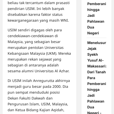
beliau tak tercantum dalam prasasti
Pemberani
pendirian USIM. Ini lebih banyak
hingga
disebabkan karena faktor status
Jadi
kewarganegaraan yang masih WNI.
Pahlawan
Dua
USIM sendiri digagas oleh para
Negeri
cendekiawan-cendekiawan di
Malaysia, yang sebagian besar
Menelusuri
merupakan pentolan Universitas
Jejak
Kebangsaan Malaysia (UKM). Mereka
Syekh
merupakan rekan sejawat yang
Yusuf Al-
sebagian di antaranya adalah
Makassari:
sesama alumni Universitas Al Azhar.
Dari Tanah
Para
Di USIM inilah Anregurutta akhirnya
Pemberani
menjadi guru besar pada 2000. Dia
hingga
pun sempat menduduki posisi
Jadi
Dekan Fakulti Dakwah dan
Pahlawan
Pengurusan Islam, USIM, Malaysia,
Dua
dan Ketua Bidang Kajian Aqidah,
Negeri -