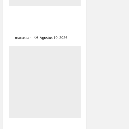
NIPAH Mall Makassar
Terbakar, Dua Korban Sesak
Napas Ditangani Medis
macassar
Agustus 10, 2026
0
Pemkot Makassar