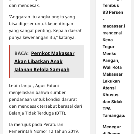
dan mendesak.
Tembus
93 Persen
“Anggaran itu angka-angka yang
-
bisa digeser untuk kepentingan
macassar.id
yang sangat penting. Kepala daerah
mengenai
punya kewenangan itu,” katanya.
Kena
Tegur
BACA:
Pemkot Makassar
Menko
Pangan,
Akan Libatkan Anak
Wali Kota
Jalanan Kelola Sampah
Makassar
Lakukan
Lebih lanjut, Agus Fatoni
Atensi
menjelaskan bahwa sumber
Khusus
pendanaan untuk kondisi darurat
dan Sidak
dan mendesak tersebut berasal dari
TPA
Belanja Tidak Terduga (BTT).
Tamangapa
Ia merujuk pada Peraturan
Menegur
Pemerintah Nomor 12 Tahun 2019,
di Ruang