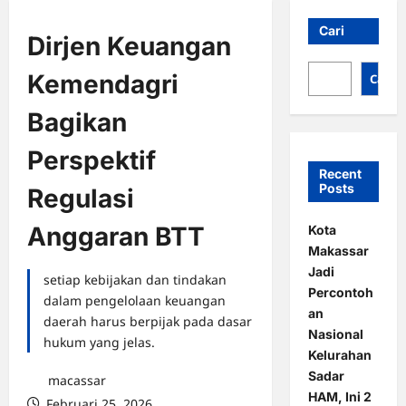
Cari
Dirjen Keuangan
Kemendagri
Cari
Bagikan
Perspektif
Recent
Posts
Regulasi
Anggaran BTT
Kota
Makassar
Jadi
setiap kebijakan dan tindakan
Percontoh
dalam pengelolaan keuangan
an
daerah harus berpijak pada dasar
Nasional
hukum yang jelas.
Kelurahan
Sadar
macassar
HAM, Ini 2
Februari 25, 2026