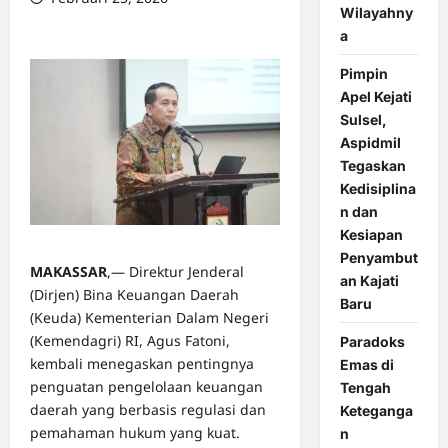
Wilayahny
0 comments
a
Pimpin
Apel Kejati
Sulsel,
Aspidmil
Tegaskan
Kedisiplina
n dan
Kesiapan
Penyambut
MAKASSAR
,— Direktur Jenderal
an Kajati
(Dirjen) Bina Keuangan Daerah
Baru
(Keuda) Kementerian Dalam Negeri
(Kemendagri) RI, Agus Fatoni,
Paradoks
kembali menegaskan pentingnya
Emas di
penguatan pengelolaan keuangan
Tengah
daerah yang berbasis regulasi dan
Keteganga
pemahaman hukum yang kuat.
n