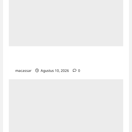
Kota Makassar Jadi Percontohan Nasional
Kelurahan Sadar HAM, Ini 2 Wilayahnya
macassar
Agustus 10, 2026
0