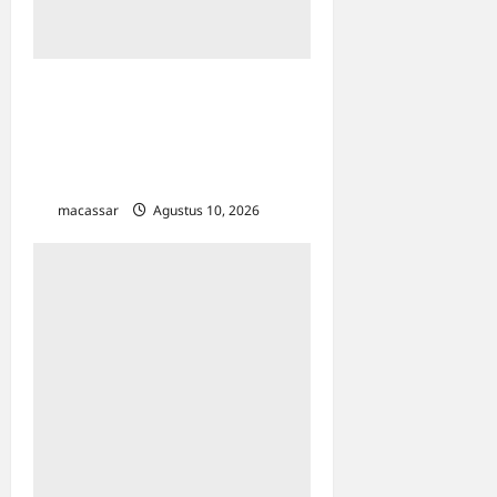
Kota Makassar Jadi
Percontohan Nasional
Kelurahan Sadar HAM, Ini 2
Wilayahnya
macassar
Agustus 10, 2026
0