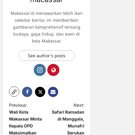
Makassar.id menawarkan lebih dari
sekedar berita; ini memberikan
gambaran komprehensif tentang
budaya, gaya hidup, dan even di
kota Makassar.
See author's posts
P
Previous:
Next:
Wali Kota
Safari Ramadan
o
Makassar Minta
di Manggala,
s
Kepala OPD
Munafri
t
Maksimalkan
Serukan