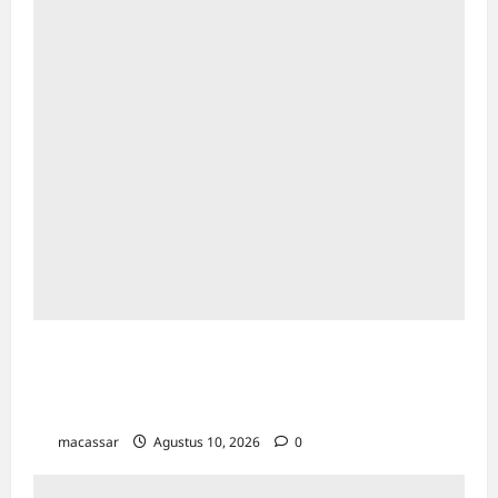
Paradoks Emas di Tengah Ketegangan
Geopolitik: Membaca Arah Kekayaan di Era
Turbulensi
macassar
Agustus 10, 2026
0