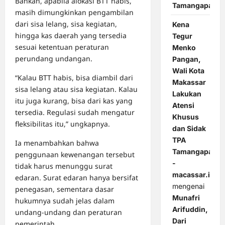
Bahkan, apabila alokasi BTT habis,
Tamangapa
masih dimungkinkan pengambilan
dari sisa lelang, sisa kegiatan,
Kena
hingga kas daerah yang tersedia
Tegur
sesuai ketentuan peraturan
Menko
perundang undangan.
Pangan,
Wali Kota
“Kalau BTT habis, bisa diambil dari
Makassar
sisa lelang atau sisa kegiatan. Kalau
Lakukan
itu juga kurang, bisa dari kas yang
Atensi
tersedia. Regulasi sudah mengatur
Khusus
fleksibilitas itu,” ungkapnya.
dan Sidak
TPA
Ia menambahkan bahwa
Tamangapa
penggunaan kewenangan tersebut
-
tidak harus menunggu surat
macassar.id
edaran. Surat edaran hanya bersifat
mengenai
penegasan, sementara dasar
Munafri
hukumnya sudah jelas dalam
Arifuddin,
undang-undang dan peraturan
Dari
pemerintah.