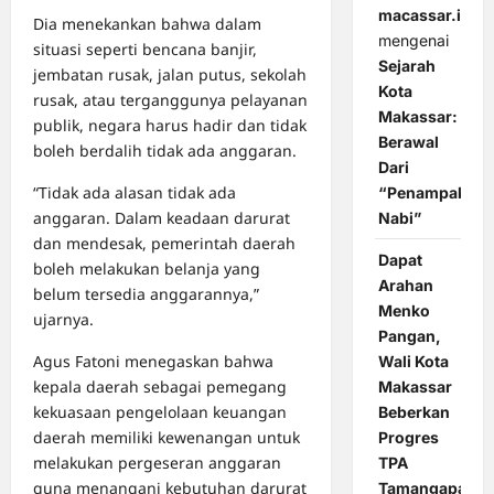
macassar.id
Dia menekankan bahwa dalam
mengenai
situasi seperti bencana banjir,
Sejarah
jembatan rusak, jalan putus, sekolah
Kota
rusak, atau terganggunya pelayanan
Makassar:
publik, negara harus hadir dan tidak
Berawal
boleh berdalih tidak ada anggaran.
Dari
“Tidak ada alasan tidak ada
“Penampakan
anggaran. Dalam keadaan darurat
Nabi”
dan mendesak, pemerintah daerah
Dapat
boleh melakukan belanja yang
Arahan
belum tersedia anggarannya,”
Menko
ujarnya.
Pangan,
Agus Fatoni menegaskan bahwa
Wali Kota
kepala daerah sebagai pemegang
Makassar
kekuasaan pengelolaan keuangan
Beberkan
daerah memiliki kewenangan untuk
Progres
melakukan pergeseran anggaran
TPA
guna menangani kebutuhan darurat
Tamangapa