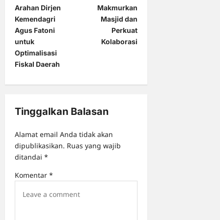
Arahan Dirjen
Makmurkan
n
Kemendagri
Masjid dan
a
Agus Fatoni
Perkuat
untuk
Kolaborasi
v
Optimalisasi
i
Fiskal Daerah
g
a
t
Tinggalkan Balasan
i
o
Alamat email Anda tidak akan
dipublikasikan.
Ruas yang wajib
n
ditandai
*
Komentar
*