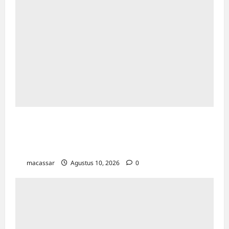
Pimpin Apel Kejati Sulsel, Aspidmil
Tegaskan Kedisiplinan dan Kesiapan
Penyambutan Kajati Baru
macassar
Agustus 10, 2026
0