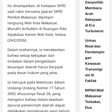
Geopolitik:
Itu disampaikan, di hadapan SKPD
Membaca
saat rakor bersama jajaran SKPD
Arah
Pemkot Makassar, dipimpin
Kekayaan
langsung Wali Kota Makassar,
di Era
Munafri Arifuddin di Ruangan Pola
Turbulensi
Sipakatau Kantor Wali Kota, Selasa
(24/2/2026).
Unhas
Riset dan
Dalam arahannya, ia menekankan
Pendampin
bahwa setiap kebijakan dan
gan
tindakan dalam pengelolaan
Kawasan
keuangan daerah harus berpijak
Transmigr
pada dasar hukum yang jelas.
asi di
Fakfak
Ia merujuk pada ketentuan dalam
Undang-Undang Nomor 17 Tahun
NIPAH Mall
2003, khususnya Pasal 28, yang
Makassar
mengatur bahwa dalam keadaan
Terbakar,
darurat pemerintah daerah dapat
Dua
melakukan pengeluaran yang belum