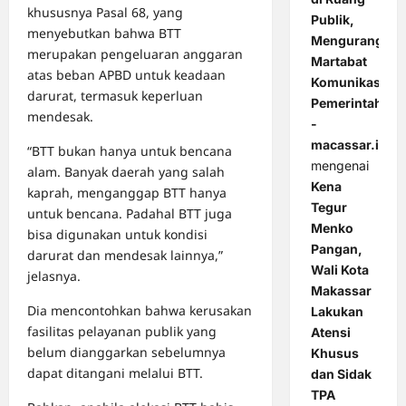
khususnya Pasal 68, yang
Publik,
menyebutkan bahwa BTT
Mengurangi
merupakan pengeluaran anggaran
Martabat
atas beban APBD untuk keadaan
Komunikasi
darurat, termasuk keperluan
Pemerintahan
mendesak.
-
macassar.id
“BTT bukan hanya untuk bencana
mengenai
alam. Banyak daerah yang salah
Kena
kaprah, menganggap BTT hanya
Tegur
untuk bencana. Padahal BTT juga
Menko
bisa digunakan untuk kondisi
Pangan,
darurat dan mendesak lainnya,”
Wali Kota
jelasnya.
Makassar
Dia mencontohkan bahwa kerusakan
Lakukan
fasilitas pelayanan publik yang
Atensi
belum dianggarkan sebelumnya
Khusus
dapat ditangani melalui BTT.
dan Sidak
TPA