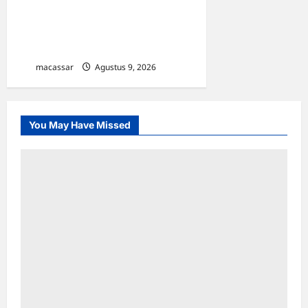
Matangkan HUT RI Ke-81:
Karebosi Jadi Pusat Upacara
Utama
macassar
Agustus 9, 2026
0
You May Have Missed