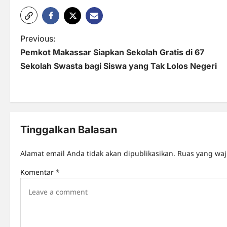
P
Previous:
Pemkot Makassar Siapkan Sekolah Gratis di 67
o
Sekolah Swasta bagi Siswa yang Tak Lolos Negeri
s
t
n
Tinggalkan Balasan
a
v
Alamat email Anda tidak akan dipublikasikan.
Ruas yang waj
i
Komentar
*
g
a
t