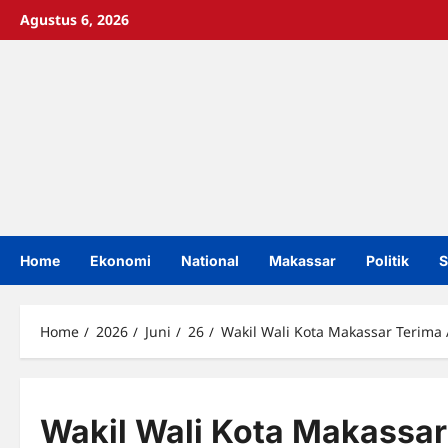
Skip
Agustus 6, 2026
to
content
Home
Ekonomi
National
Makassar
Politik
S
Home
2026
Juni
26
Wakil Wali Kota Makassar Terima
Wakil Wali Kota Makassar