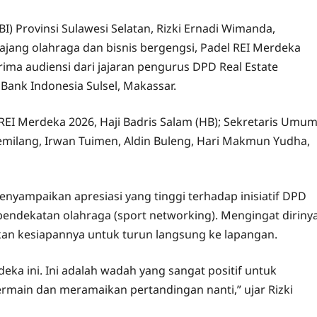
I) Provinsi Sulawesi Selatan, Rizki Ernadi Wimanda,
ang olahraga dan bisnis bergengsi, Padel REI Merdeka
ima audiensi dari jajaran pengurus DPD Real Estate
 Bank Indonesia Sulsel, Makassar.
REI Merdeka 2026, Haji Badris Salam (HB); Sekretaris Umu
Gemilang, Irwan Tuimen, Aldin Buleng, Hari Makmun Yudha,
nyampaikan apresiasi yang tinggi terhadap inisiatif DPD
pendekatan olahraga (sport networking). Mengingat diriny
kan kesiapannya untuk turun langsung ke lapangan.
a ini. Ini adalah wadah yang sangat positif untuk
ermain dan meramaikan pertandingan nanti,” ujar Rizki