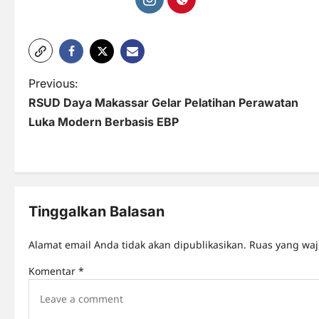
P
Previous:
RSUD Daya Makassar Gelar Pelatihan Perawatan
o
Luka Modern Berbasis EBP
s
t
n
Tinggalkan Balasan
a
v
Alamat email Anda tidak akan dipublikasikan.
Ruas yang waj
i
Komentar
*
g
a