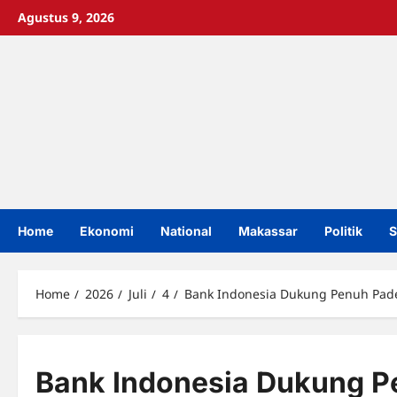
Skip
Agustus 9, 2026
to
content
Home
Ekonomi
National
Makassar
Politik
S
Home
2026
Juli
4
Bank Indonesia Dukung Penuh Pade
Bank Indonesia Dukung P