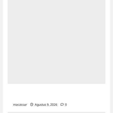
Pemkot Makassar Matangkan HUT RI Ke-81:
Karebosi Jadi Pusat Upacara Utama
macassar
Agustus 9, 2026
0