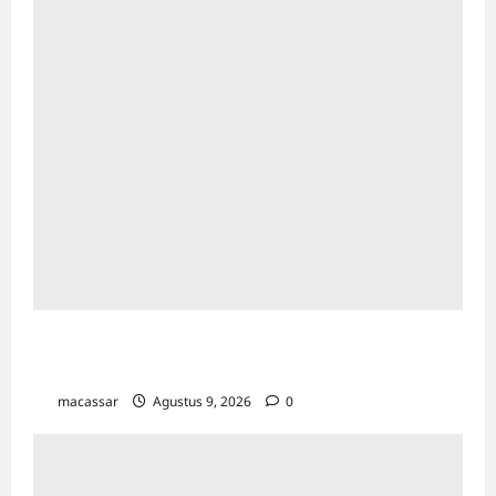
Sejarah Kota Makassar: Berawal Dari
“Penampakan Nabi”
macassar
Agustus 9, 2026
0