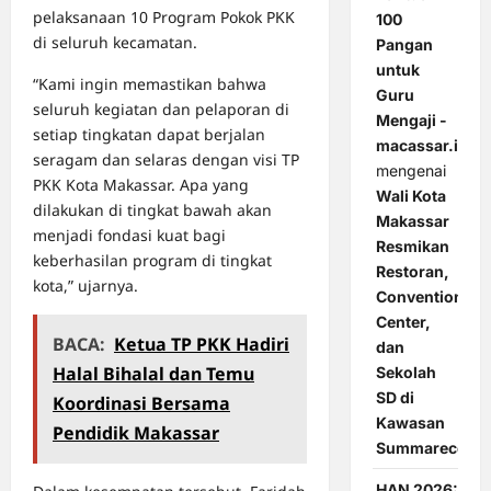
pelaksanaan 10 Program Pokok PKK
100
di seluruh kecamatan.
Pangan
untuk
“Kami ingin memastikan bahwa
Guru
seluruh kegiatan dan pelaporan di
Mengaji -
setiap tingkatan dapat berjalan
macassar.id
seragam dan selaras dengan visi TP
mengenai
PKK Kota Makassar. Apa yang
Wali Kota
dilakukan di tingkat bawah akan
Makassar
menjadi fondasi kuat bagi
Resmikan
keberhasilan program di tingkat
Restoran,
kota,” ujarnya.
Convention
Center,
BACA:
Ketua TP PKK Hadiri
dan
Halal Bihalal dan Temu
Sekolah
SD di
Koordinasi Bersama
Kawasan
Pendidik Makassar
Summarecon
HAN 2026: