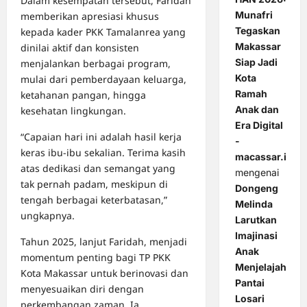
Dalam kesempatan tersebut, Faridah
Munafri
memberikan apresiasi khusus
Tegaskan
kepada kader PKK Tamalanrea yang
Makassar
dinilai aktif dan konsisten
Siap Jadi
menjalankan berbagai program,
Kota
mulai dari pemberdayaan keluarga,
Ramah
ketahanan pangan, hingga
Anak dan
kesehatan lingkungan.
Era Digital
“Capaian hari ini adalah hasil kerja
-
keras ibu-ibu sekalian. Terima kasih
macassar.id
atas dedikasi dan semangat yang
mengenai
tak pernah padam, meskipun di
Dongeng
tengah berbagai keterbatasan,”
Melinda
ungkapnya.
Larutkan
Imajinasi
Tahun 2025, lanjut Faridah, menjadi
Anak
momentum penting bagi TP PKK
Menjelajah
Kota Makassar untuk berinovasi dan
Pantai
menyesuaikan diri dengan
Losari
perkembangan zaman. Ia