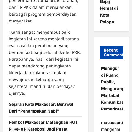
pemerintah kecamatan, kelurahan,
Bajaj
dan TP PKK dalam menjalankan
Hemat di
berbagai program pemberdayaan
Kota
masyarakat.
Palopo
“Kami sangat menyambut baik
kegiatan ini karena menjadi sarana
evaluasi dan pembinaan yang
Recent
bermanfaat bagi seluruh kader PKK.
Comments
Harapannya, hasil dari kegiatan ini
dapat mendorong peningkatan
Menegur
kinerja dan kolaborasi dalam
di Ruang
mewujudkan keluarga yang
Publik,
sejahtera, mandiri, dan berdaya,”
Mengurangi
ujarnya.
Martabat
Komunikasi
Sejarah Kota Makassar: Berawal
Pemerintahan
Dari “Penampakan Nabi”
-
Pemkot Makassar Matangkan HUT
macassar.id
RI Ke-81: Karebosi Jadi Pusat
mengenai