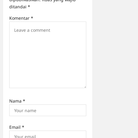
o
ditandai
*
n
Komentar
*
Nama
*
Email
*