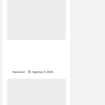
Kesempatan Kerja Inklusif
Harus Hadir untuk Semua,
Termasuk Penyandang
Disabilitas
macassar
Agustus 9, 2026
0