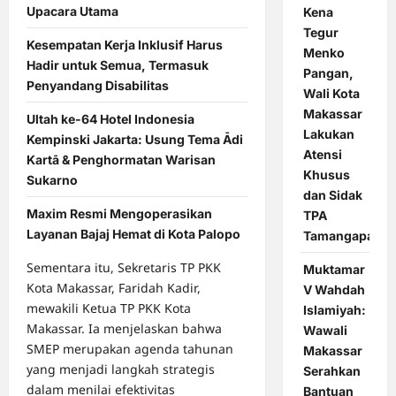
Upacara Utama
Kena
Tegur
Kesempatan Kerja Inklusif Harus
Menko
Hadir untuk Semua, Termasuk
Pangan,
Penyandang Disabilitas
Wali Kota
Makassar
Ultah ke-64 Hotel Indonesia
Lakukan
Kempinski Jakarta: Usung Tema Ādi
Atensi
Kartā & Penghormatan Warisan
Khusus
Sukarno
dan Sidak
Maxim Resmi Mengoperasikan
TPA
Layanan Bajaj Hemat di Kota Palopo
Tamangapa
Sementara itu, Sekretaris TP PKK
Muktamar
Kota Makassar, Faridah Kadir,
V Wahdah
mewakili Ketua TP PKK Kota
Islamiyah:
Makassar. Ia menjelaskan bahwa
Wawali
SMEP merupakan agenda tahunan
Makassar
yang menjadi langkah strategis
Serahkan
dalam menilai efektivitas
Bantuan