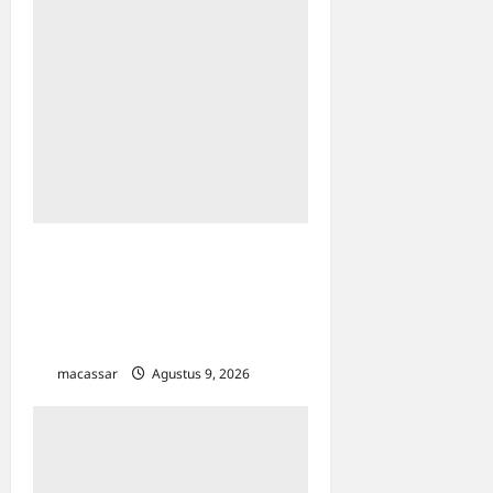
Pemkot Makassar
Matangkan HUT RI Ke-81:
Karebosi Jadi Pusat Upacara
Utama
macassar
Agustus 9, 2026
0