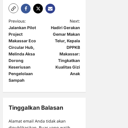
P
Previous:
Next:
Jalankan Pilot
Hadiri Gerakan
o
Project
Gemar Makan
s
Makassar Eco
Telur, Kepala
t
Circular Hub,
DPPKB
Melinda Aksa
Makassar:
n
Dorong
Tingkatkan
a
Keseriusan
Kualitas Gizi
Pengelolaan
Anak
v
Sampah
i
g
a
Tinggalkan Balasan
t
i
Alamat email Anda tidak akan
dipublikasikan.
Ruas yang wajib