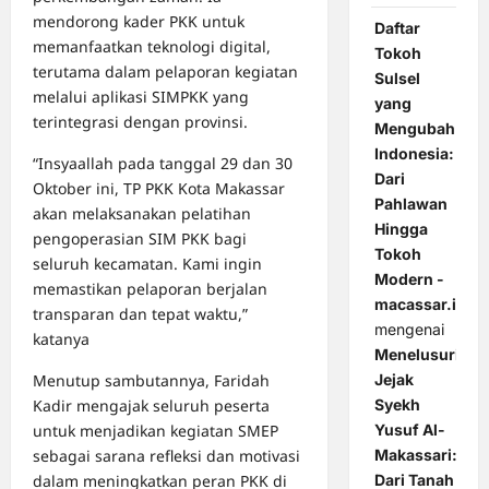
mendorong kader PKK untuk
Daftar
memanfaatkan teknologi digital,
Tokoh
terutama dalam pelaporan kegiatan
Sulsel
melalui aplikasi SIMPKK yang
yang
terintegrasi dengan provinsi.
Mengubah
Indonesia:
“Insyaallah pada tanggal 29 dan 30
Dari
Oktober ini, TP PKK Kota Makassar
Pahlawan
akan melaksanakan pelatihan
Hingga
pengoperasian SIM PKK bagi
Tokoh
seluruh kecamatan. Kami ingin
Modern -
memastikan pelaporan berjalan
macassar.id
transparan dan tepat waktu,”
mengenai
katanya
Menelusuri
Menutup sambutannya, Faridah
Jejak
Kadir mengajak seluruh peserta
Syekh
untuk menjadikan kegiatan SMEP
Yusuf Al-
sebagai sarana refleksi dan motivasi
Makassari:
dalam meningkatkan peran PKK di
Dari Tanah