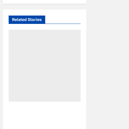
Related Stories
Kejar Penunggak Pajak,
Bapenda Makassar Gandeng
Kejaksaan Turun Lapangan