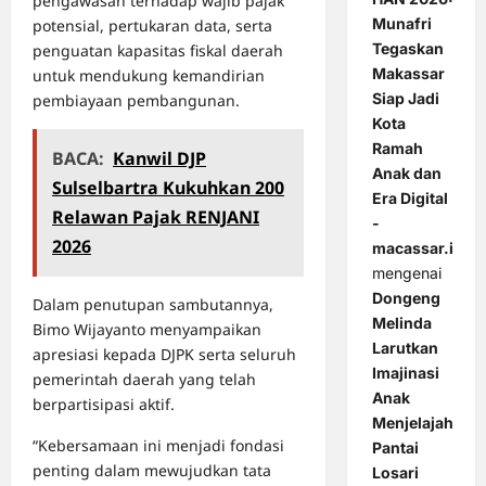
pengawasan terhadap wajib pajak
Munafri
potensial, pertukaran data, serta
Tegaskan
penguatan kapasitas fiskal daerah
Makassar
untuk mendukung kemandirian
Siap Jadi
pembiayaan pembangunan.
Kota
Ramah
BACA:
Kanwil DJP
Anak dan
Sulselbartra Kukuhkan 200
Era Digital
Relawan Pajak RENJANI
-
2026
macassar.id
mengenai
Dongeng
Dalam penutupan sambutannya,
Melinda
Bimo Wijayanto menyampaikan
Larutkan
apresiasi kepada DJPK serta seluruh
Imajinasi
pemerintah daerah yang telah
Anak
berpartisipasi aktif.
Menjelajah
“Kebersamaan ini menjadi fondasi
Pantai
penting dalam mewujudkan tata
Losari