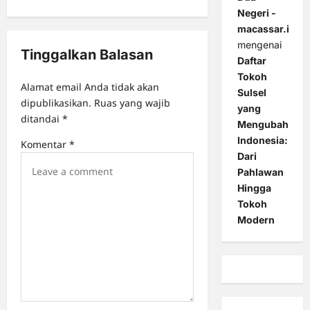
Negeri -
g
macassar.id
a
mengenai
Tinggalkan Balasan
t
Daftar
Tokoh
i
Alamat email Anda tidak akan
Sulsel
o
dipublikasikan.
Ruas yang wajib
yang
ditandai
*
n
Mengubah
Indonesia:
Komentar
*
Dari
Pahlawan
Hingga
Tokoh
Modern