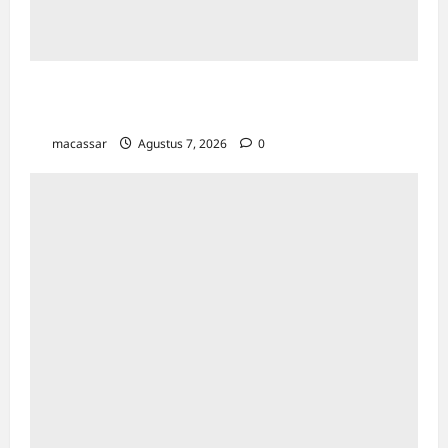
Bapenda Makassar Catat Surplus Rp130
Miliar di Triwulan II 2026
macassar
Agustus 7, 2026
0