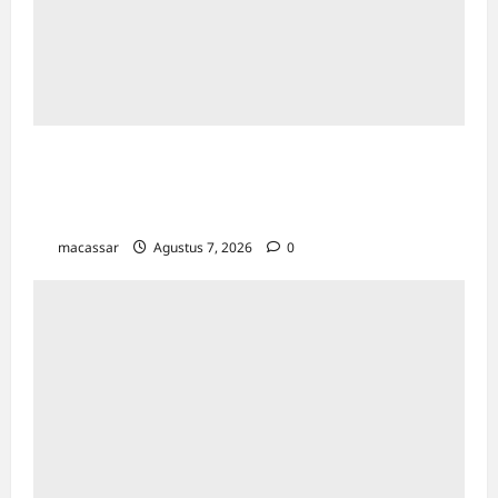
Sinergi Kawal Proyek Strategis, Kejati Sulsel
dan Angkasa Pura Indonesia Resmi Tekan
PKS
macassar
Agustus 7, 2026
0