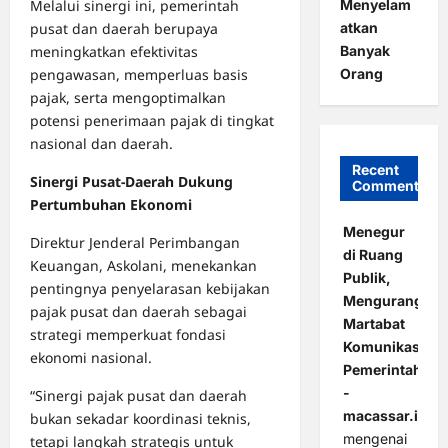
Menyelam
Melalui sinergi ini, pemerintah
atkan
pusat dan daerah berupaya
Banyak
meningkatkan efektivitas
Orang
pengawasan, memperluas basis
pajak, serta mengoptimalkan
potensi penerimaan pajak di tingkat
nasional dan daerah.
Recent
Sinergi Pusat-Daerah Dukung
Comments
Pertumbuhan Ekonomi
Menegur
Direktur Jenderal Perimbangan
di Ruang
Keuangan, Askolani, menekankan
Publik,
pentingnya penyelarasan kebijakan
Mengurangi
pajak pusat dan daerah sebagai
Martabat
strategi memperkuat fondasi
Komunikasi
ekonomi nasional.
Pemerintahan
-
“Sinergi pajak pusat dan daerah
macassar.id
bukan sekadar koordinasi teknis,
mengenai
tetapi langkah strategis untuk