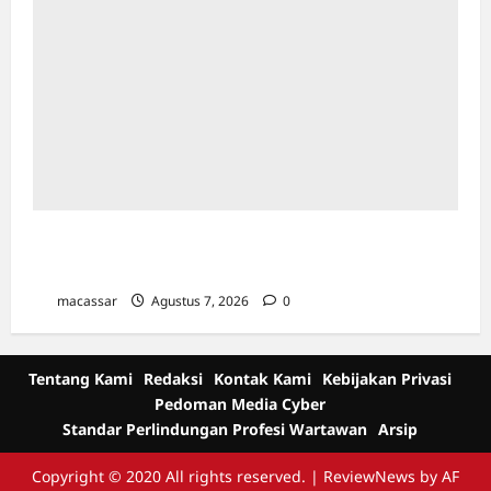
Cetak Sejarah Baru, Jurnal Al-Daulah UIN
Alauddin Makassar Resmi Terindeks Scopus
macassar
Agustus 7, 2026
0
Tentang Kami
Redaksi
Kontak Kami
Kebijakan Privasi
Pedoman Media Cyber
Standar Perlindungan Profesi Wartawan
Arsip
Copyright © 2020 All rights reserved.
|
ReviewNews
by AF