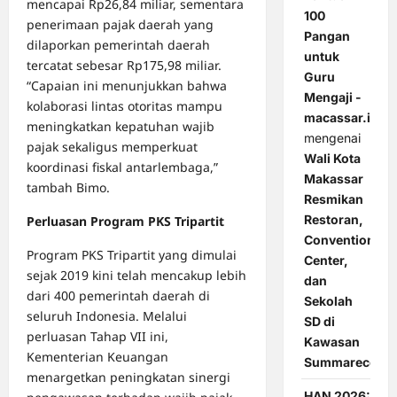
mencapai Rp26,84 miliar, sementara
100
penerimaan pajak daerah yang
Pangan
dilaporkan pemerintah daerah
untuk
tercatat sebesar Rp175,98 miliar.
Guru
“Capaian ini menunjukkan bahwa
Mengaji -
kolaborasi lintas otoritas mampu
macassar.id
meningkatkan kepatuhan wajib
mengenai
pajak sekaligus memperkuat
Wali Kota
koordinasi fiskal antarlembaga,”
Makassar
tambah Bimo.
Resmikan
Restoran,
Perluasan Program PKS Tripartit
Convention
Program PKS Tripartit yang dimulai
Center,
sejak 2019 kini telah mencakup lebih
dan
dari 400 pemerintah daerah di
Sekolah
seluruh Indonesia. Melalui
SD di
perluasan Tahap VII ini,
Kawasan
Kementerian Keuangan
Summarecon
menargetkan peningkatan sinergi
HAN 2026: