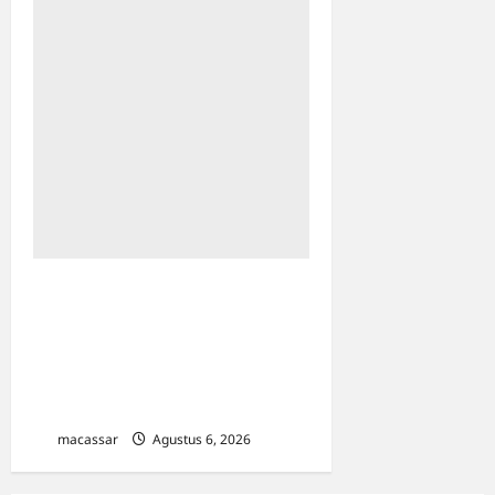
HUT ke-102 PDAM
Makassar: Appi Instruksikan
Peningkatan Kualitas
Layanan & Efisiensi
Likuiditas
macassar
Agustus 6, 2026
0