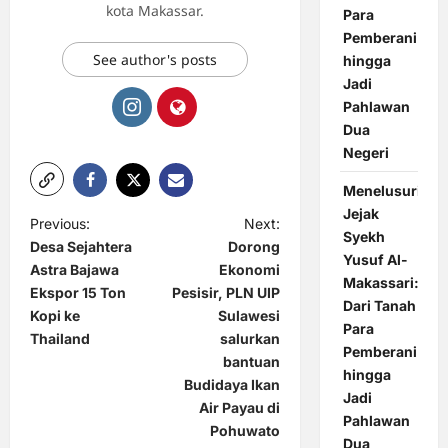
kota Makassar.
Para
Pemberani
See author's posts
hingga
Jadi
Pahlawan
Dua
Negeri
Menelusuri
Jejak
P
Previous:
Next:
Syekh
Desa Sejahtera
Dorong
o
Yusuf Al-
Astra Bajawa
Ekonomi
Makassari:
s
Ekspor 15 Ton
Pesisir, PLN UIP
Dari Tanah
t
Kopi ke
Sulawesi
Para
Thailand
salurkan
n
Pemberani
bantuan
hingga
a
Budidaya Ikan
Jadi
Air Payau di
v
Pahlawan
Pohuwato
i
Dua