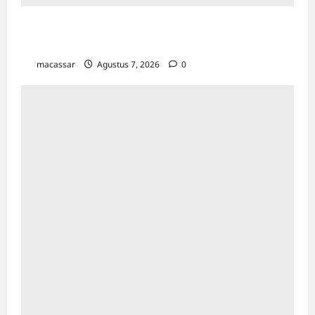
Kejar Penunggak Pajak, Bapenda Makassar
Gandeng Kejaksaan Turun Lapangan
macassar
Agustus 7, 2026
0