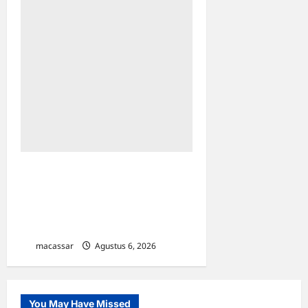
Menaker Yassierli Minta
ASN Kemnaker Geser Pola
Pikir: Dari Administratif Jadi
Solusi
macassar
Agustus 6, 2026
0
You May Have Missed