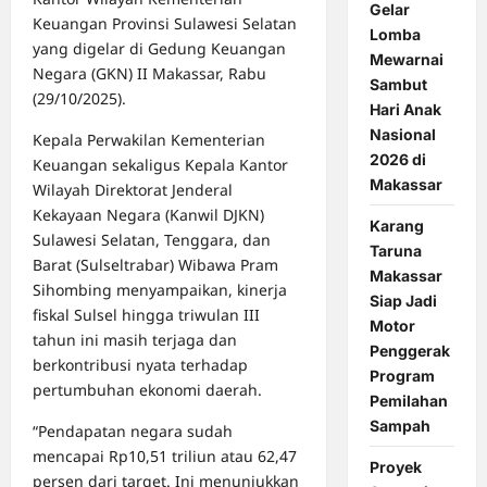
Gelar
Keuangan Provinsi Sulawesi Selatan
Lomba
yang digelar di Gedung Keuangan
Mewarnai
Negara (GKN) II Makassar, Rabu
Sambut
(29/10/2025).
Hari Anak
Nasional
Kepala Perwakilan Kementerian
2026 di
Keuangan sekaligus Kepala Kantor
Makassar
Wilayah Direktorat Jenderal
Kekayaan Negara (Kanwil DJKN)
Karang
Sulawesi Selatan, Tenggara, dan
Taruna
Barat (Sulseltrabar) Wibawa Pram
Makassar
Sihombing menyampaikan, kinerja
Siap Jadi
fiskal Sulsel hingga triwulan III
Motor
tahun ini masih terjaga dan
Penggerak
berkontribusi nyata terhadap
Program
pertumbuhan ekonomi daerah.
Pemilahan
Sampah
“Pendapatan negara sudah
mencapai Rp10,51 triliun atau 62,47
Proyek
persen dari target. Ini menunjukkan