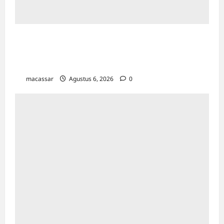
Peringati Pekan Ibu Menyusui Dunia 2026,
TP PKK Makassar Edukasi 300 Ibu Hamil &
Kader untuk Cegah Stunting
macassar
Agustus 6, 2026
0