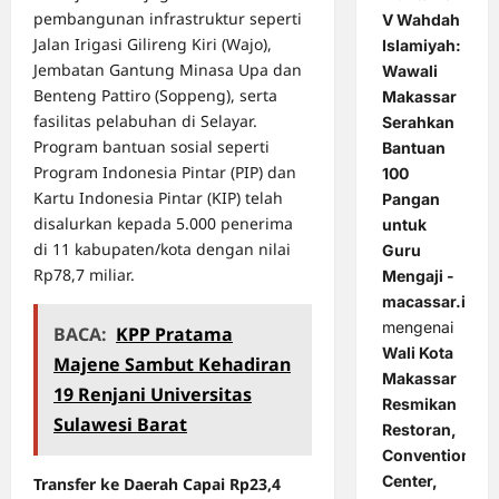
pembangunan infrastruktur seperti
V Wahdah
Jalan Irigasi Gilireng Kiri (Wajo),
Islamiyah:
Jembatan Gantung Minasa Upa dan
Wawali
Benteng Pattiro (Soppeng), serta
Makassar
fasilitas pelabuhan di Selayar.
Serahkan
Program bantuan sosial seperti
Bantuan
Program Indonesia Pintar (PIP) dan
100
Kartu Indonesia Pintar (KIP) telah
Pangan
disalurkan kepada 5.000 penerima
untuk
di 11 kabupaten/kota dengan nilai
Guru
Rp78,7 miliar.
Mengaji -
macassar.id
mengenai
BACA:
KPP Pratama
Wali Kota
Majene Sambut Kehadiran
Makassar
19 Renjani Universitas
Resmikan
Sulawesi Barat
Restoran,
Convention
Center,
Transfer ke Daerah Capai Rp23,4