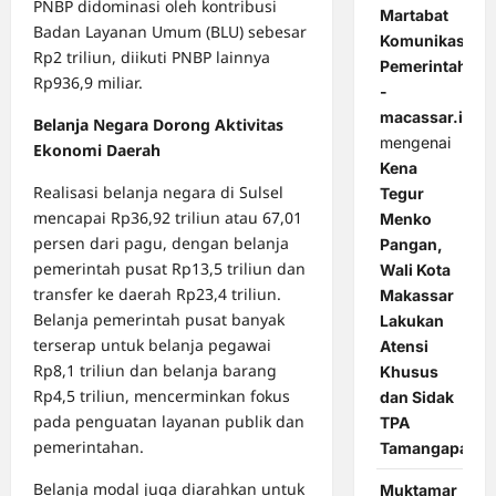
PNBP didominasi oleh kontribusi
Martabat
Badan Layanan Umum (BLU) sebesar
Komunikasi
Rp2 triliun, diikuti PNBP lainnya
Pemerintahan
Rp936,9 miliar.
-
macassar.id
Belanja Negara Dorong Aktivitas
mengenai
Ekonomi Daerah
Kena
Realisasi belanja negara di Sulsel
Tegur
mencapai Rp36,92 triliun atau 67,01
Menko
persen dari pagu, dengan belanja
Pangan,
pemerintah pusat Rp13,5 triliun dan
Wali Kota
transfer ke daerah Rp23,4 triliun.
Makassar
Belanja pemerintah pusat banyak
Lakukan
terserap untuk belanja pegawai
Atensi
Rp8,1 triliun dan belanja barang
Khusus
Rp4,5 triliun, mencerminkan fokus
dan Sidak
pada penguatan layanan publik dan
TPA
pemerintahan.
Tamangapa
Belanja modal juga diarahkan untuk
Muktamar