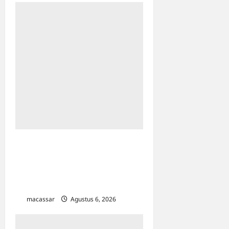
Pegadaian Kanwil VI Gelar
Lomba Mewarnai Sambut
Hari Anak Nasional 2026 di
Makassar
macassar
Agustus 6, 2026
0