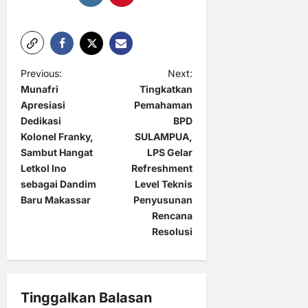
P
Previous:
Next:
Munafri
Tingkatkan
o
Apresiasi
Pemahaman
s
Dedikasi
BPD
t
Kolonel Franky,
SULAMPUA,
Sambut Hangat
LPS Gelar
n
Letkol Ino
Refreshment
a
sebagai Dandim
Level Teknis
Baru Makassar
Penyusunan
v
Rencana
i
Resolusi
g
a
t
Tinggalkan Balasan