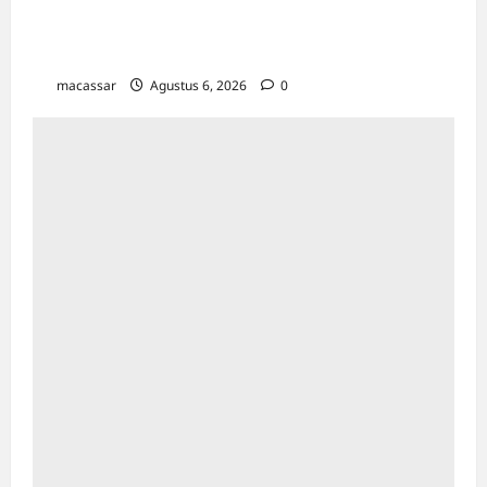
Instruksikan Peningkatan Kualitas Layanan &
Efisiensi Likuiditas
macassar
Agustus 6, 2026
0