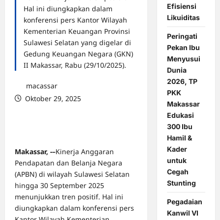
Efisiensi
Hal ini diungkapkan dalam
Likuiditas
konferensi pers Kantor Wilayah
Kementerian Keuangan Provinsi
Peringati
Sulawesi Selatan yang digelar di
Pekan Ibu
Gedung Keuangan Negara (GKN)
Menyusui
II Makassar, Rabu (29/10/2025).
Dunia
2026, TP
macassar
PKK
Oktober 29, 2025
Makassar
0 comments
Edukasi
300 Ibu
Hamil &
Kader
Makassar, -–
Kinerja Anggaran
untuk
Pendapatan dan Belanja Negara
Cegah
(APBN) di wilayah Sulawesi Selatan
Stunting
hingga 30 September 2025
menunjukkan tren positif. Hal ini
Pegadaian
diungkapkan dalam konferensi pers
Kanwil VI
Kantor Wilayah Kementerian