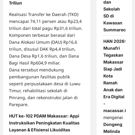
dan
Triliun
Sekolah
Realisasi Transfer ke Daerah (TKD)
SD di
mencapai 74,11 persen atau Rp23,4
Kawasan
triliun dari total pagu Rp31,6 triliun.
Summarecon
Komponen terbesar berasal dari
HAN 2026:
Dana Alokasi Umum (DAU) Rp16,6
Munafri
triliun, disusul DAK Rp4,4 triliun,
Tegaskan
Dana Desa Rp1,6 triliun, dan Dana
Makassar
Bagi Hasil Rp604,9 miliar.
Siap Jadi
Dana tersebut mendukung
Kota
pembangunan fasilitas publik
Ramah
seperti perpustakaan desa di Luwu
Anak dan
Timur, rehabilitasi sekolah di
Era Digital
Pinrang, dan rekonstruksi jalan di
-
Parepare.
macassar.id
HUT ke-102 PDAM Makassar: Appi
mengenai
Instruksikan Peningkatan Kualitas
Dongeng
Layanan & Efisiensi Likuiditas
Melinda