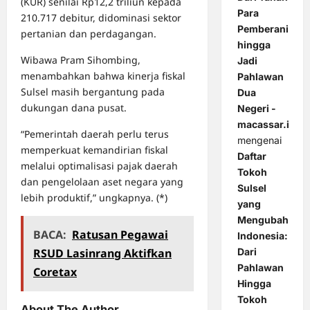
(KUR) senilai Rp12,2 triliun kepada
Para
210.717 debitur, didominasi sektor
Pemberani
pertanian dan perdagangan.
hingga
Wibawa Pram Sihombing,
Jadi
menambahkan bahwa kinerja fiskal
Pahlawan
Sulsel masih bergantung pada
Dua
dukungan dana pusat.
Negeri -
macassar.id
“Pemerintah daerah perlu terus
mengenai
memperkuat kemandirian fiskal
Daftar
melalui optimalisasi pajak daerah
Tokoh
dan pengelolaan aset negara yang
Sulsel
lebih produktif,” ungkapnya. (*)
yang
Mengubah
BACA:
Ratusan Pegawai
Indonesia:
RSUD Lasinrang Aktifkan
Dari
Pahlawan
Coretax
Hingga
Tokoh
About The Author