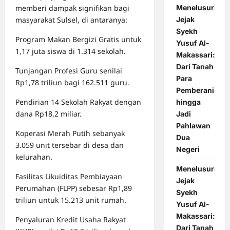
memberi dampak signifikan bagi
Menelusuri
masyarakat Sulsel, di antaranya:
Jejak
Syekh
Program Makan Bergizi Gratis untuk
Yusuf Al-
1,17 juta siswa di 1.314 sekolah.
Makassari:
Dari Tanah
Tunjangan Profesi Guru senilai
Para
Rp1,78 triliun bagi 162.511 guru.
Pemberani
Pendirian 14 Sekolah Rakyat dengan
hingga
dana Rp18,2 miliar.
Jadi
Pahlawan
Koperasi Merah Putih sebanyak
Dua
3.059 unit tersebar di desa dan
Negeri
kelurahan.
Menelusuri
Fasilitas Likuiditas Pembiayaan
Jejak
Perumahan (FLPP) sebesar Rp1,89
Syekh
triliun untuk 15.213 unit rumah.
Yusuf Al-
Makassari:
Penyaluran Kredit Usaha Rakyat
Dari Tanah