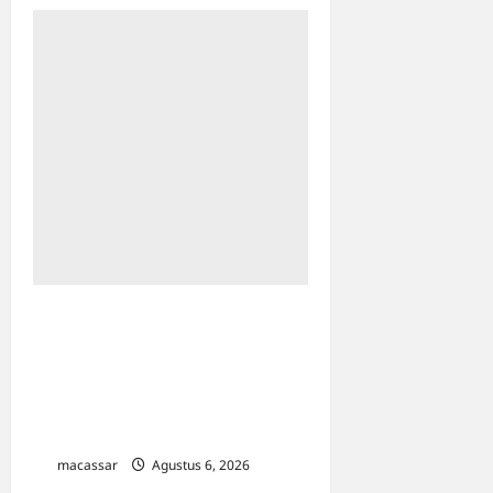
HUT ke-102 PDAM
Makassar: Appi Instruksikan
Peningkatan Kualitas
Layanan & Efisiensi
Likuiditas
macassar
Agustus 6, 2026
0