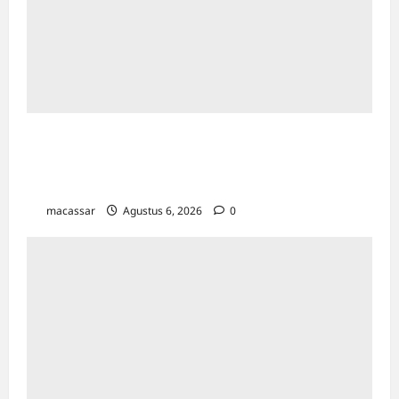
Pegadaian Kanwil VI Gelar Lomba Mewarnai
Sambut Hari Anak Nasional 2026 di
Makassar
macassar
Agustus 6, 2026
0