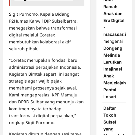
Ramah
Anak dan
Sigit Purnomo, Kepala Bidang
Era Digital
P2Humas Kanwil DJP Sulselbartra,
-
menegaskan bahwa transformasi
macassar.id
digital melalui Coretax
mengenai
membutuhkan kolaborasi aktif
Dongeng
seluruh pihak.
Melinda
“Coretax merupakan fondasi baru
Larutkan
administrasi perpajakan Indonesia.
Imajinasi
Kegiatan Bimtek seperti ini sangat
Anak
strategis agar wajib pajak
Menjelajah
memahami prosesnya sejak awal.
Pantai
Kami mengapresiasi KPP Mamuju
Losari
dan DPRD Sulbar yang menunjukkan
Daftar
komitmen nyata terhadap
Tokoh
transformasi digital perpajakan,”
Sulsel
ungkap Sigit Purnomo.
yang
Kegiatan ditutup dengan sesi tanya