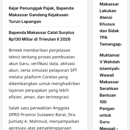
Makassar
Kejar Penunggak Pajak, Bapenda
Lakukan
Makassar Gandeng Kejaksaan
Atensi
Turun Lapangan
Khusus
dan Sidak
Bapenda Makassar Catat Surplus
TPA
Rp130 Miliar di Triwulan II 2026
Tamangapa
Bimtek memberikan penjelasan
Muktamar
teknis tentang proses pembuatan
V Wahdah
akun baru, verifikasi data, aktivasi
Islamiyah:
akun, serta simulasi pelaporan SPT
Wawali
melalui platform Coretax yang
Makassar
dikembangkan untuk menghadirkan
Serahkan
layanan perpajakan yang lebih
Bantuan
efisien, aman, dan terintegrasi.
100
Salah satu perwakilan Anggota
Pangan
DPRD Provinsi Sulawesi Barat, Dra.
untuk
Jumiaty A. Mahmud, menyampaikan
Guru
apresiasi atas penyelenggaraan
Mengaji -