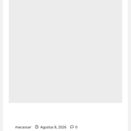
Maxim Resmi Mengoperasikan Layanan
Bajaj Hemat di Kota Palopo
macassar
Agustus 8, 2026
0