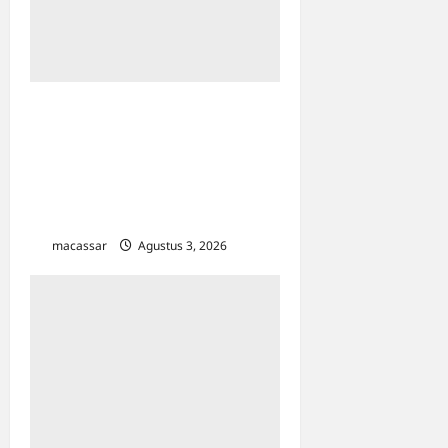
Kunci Lolos Wawancara
Beasiswa Sobat Bumi 2026:
Pertamina Foundation Bekali
Lebih dari 500 Calon
Awardee
macassar
Agustus 3, 2026
0