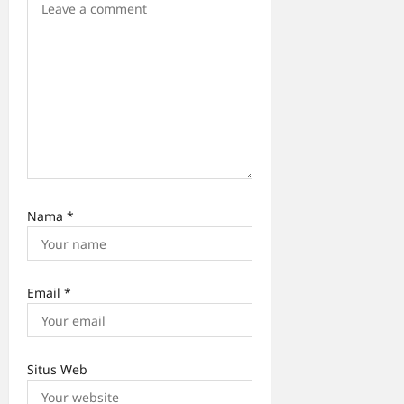
o
n
Nama
*
Email
*
Situs Web