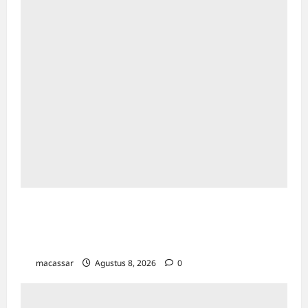
Ultah ke-64 Hotel Indonesia Kempinski
Jakarta: Usung Tema Ādi Kartā &
Penghormatan Warisan Sukarno
macassar
Agustus 8, 2026
0