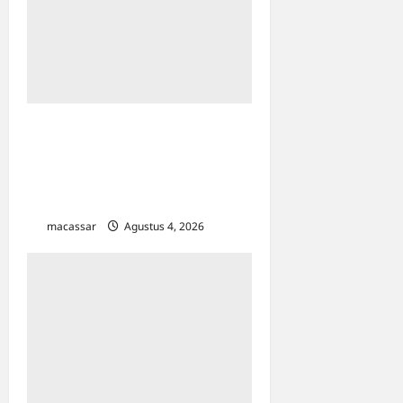
Hadir Bersama Dua Menteri,
Wali Kota Makassar Siap
Perkuat Ekonomi
Kerakyatan Lewat KDKMP
macassar
Agustus 4, 2026
0