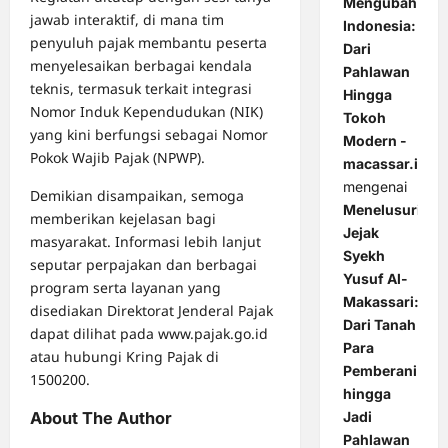
Mengubah
jawab interaktif, di mana tim
Indonesia:
penyuluh pajak membantu peserta
Dari
menyelesaikan berbagai kendala
Pahlawan
teknis, termasuk terkait integrasi
Hingga
Nomor Induk Kependudukan (NIK)
Tokoh
yang kini berfungsi sebagai Nomor
Modern -
Pokok Wajib Pajak (NPWP).
macassar.id
mengenai
Demikian disampaikan, semoga
Menelusuri
memberikan kejelasan bagi
Jejak
masyarakat. Informasi lebih lanjut
Syekh
seputar perpajakan dan berbagai
Yusuf Al-
program serta layanan yang
Makassari:
disediakan Direktorat Jenderal Pajak
Dari Tanah
dapat dilihat pada www.pajak.go.id
Para
atau hubungi Kring Pajak di
Pemberani
1500200.
hingga
About The Author
Jadi
Pahlawan