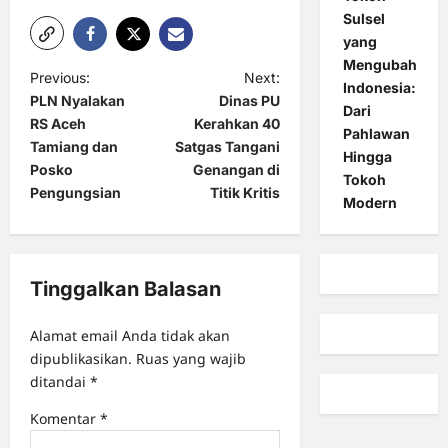
Sulsel
yang
Mengubah
P
Previous:
Next:
Indonesia:
PLN Nyalakan
Dinas PU
o
Dari
RS Aceh
Kerahkan 40
Pahlawan
s
Tamiang dan
Satgas Tangani
Hingga
t
Posko
Genangan di
Tokoh
Pengungsian
Titik Kritis
n
Modern
a
v
Tinggalkan Balasan
i
g
Alamat email Anda tidak akan
a
dipublikasikan.
Ruas yang wajib
ditandai
*
t
i
Komentar
*