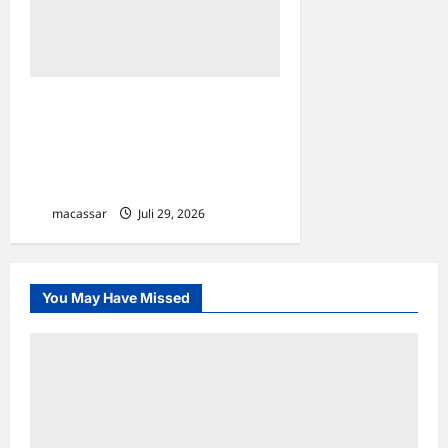
Dorong Bahasa Jepang di
Sekolah, The Japan
Foundation Gelar Sosialisasi
di Denpasar dan Makassar
macassar
Juli 29, 2026
0
You May Have Missed