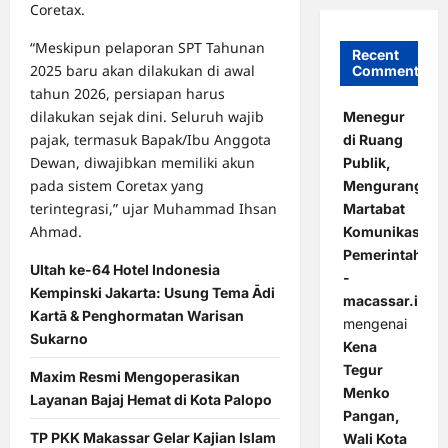
Coretax.
“Meskipun pelaporan SPT Tahunan
Recent
2025 baru akan dilakukan di awal
Comments
tahun 2026, persiapan harus
dilakukan sejak dini. Seluruh wajib
Menegur
pajak, termasuk Bapak/Ibu Anggota
di Ruang
Dewan, diwajibkan memiliki akun
Publik,
pada sistem Coretax yang
Mengurangi
terintegrasi,” ujar Muhammad Ihsan
Martabat
Ahmad.
Komunikasi
Pemerintahan
Ultah ke-64 Hotel Indonesia
-
Kempinski Jakarta: Usung Tema Ādi
macassar.id
Kartā & Penghormatan Warisan
mengenai
Sukarno
Kena
Tegur
Maxim Resmi Mengoperasikan
Menko
Layanan Bajaj Hemat di Kota Palopo
Pangan,
TP PKK Makassar Gelar Kajian Islam
Wali Kota