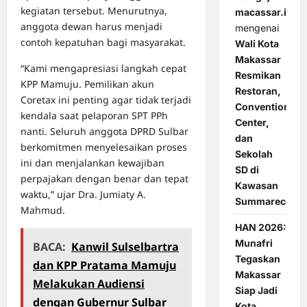
kegiatan tersebut. Menurutnya,
macassar.id
anggota dewan harus menjadi
mengenai
contoh kepatuhan bagi masyarakat.
Wali Kota
Makassar
“Kami mengapresiasi langkah cepat
Resmikan
KPP Mamuju. Pemilikan akun
Restoran,
Coretax ini penting agar tidak terjadi
Convention
kendala saat pelaporan SPT PPh
Center,
nanti. Seluruh anggota DPRD Sulbar
dan
berkomitmen menyelesaikan proses
Sekolah
ini dan menjalankan kewajiban
SD di
perpajakan dengan benar dan tepat
Kawasan
waktu,” ujar Dra. Jumiaty A.
Summarecon
Mahmud.
HAN 2026:
Munafri
BACA:
Kanwil Sulselbartra
Tegaskan
dan KPP Pratama Mamuju
Makassar
Melakukan Audiensi
Siap Jadi
dengan Gubernur Sulbar
Kota