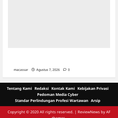
Kejar Penunggak Pajak, Bapenda Makassar
Gandeng Kejaksaan Turun Lapangan
macassar
Agustus 7, 2026
0
Tentang Kami
Redaksi
Kontak Kami
Kebijakan Privasi
Pedoman Media Cyber
Standar Perlindungan Profesi Wartawan
Arsip
Copyright © 2020 All rights reserved.
|
ReviewNews
by AF
themes.