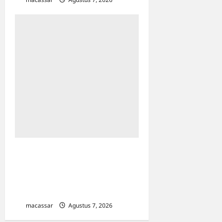
Sinergi Kawal Proyek
Strategis, Kejati Sulsel dan
Angkasa Pura Indonesia
Resmi Tekan PKS
macassar
Agustus 7, 2026
0