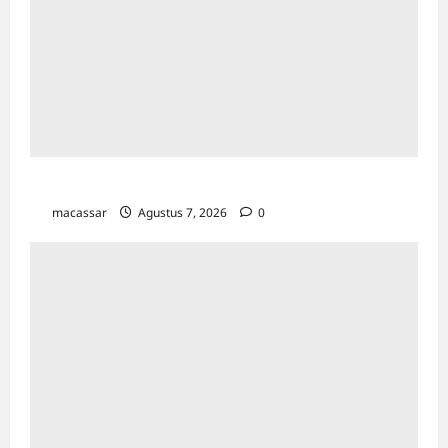
TP PKK Makassar Gelar Kajian Islam
macassar
Agustus 7, 2026
0