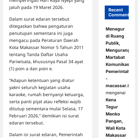
memperingati Hari Raya Nyepi yang
jatuh pada 19 Maret 2026.
Recent
Comments
Dalam surat edaran tersebut
ditegaskan bahwa pengaturan
Menegur
penutupan sementara ini juga
di Ruang
mengacu pada Peraturan Daerah
Publik,
Kota Makassar Nomor 5 Tahun 2011
Mengurangi
tentang Tanda Daftar Usaha
Martabat
Pariwisata, khususnya Pasal 34 ayat
Komunikasi
(1) poin a dan poin e.
Pemerintahan
-
“Adapun ketentuan yang diatur
macassar.id
yakni seluruh kegiatan usaha
mengenai
karaoke, rumah bernyanyi keluarga,
Kena
serta panti pijat atau refleksi wajib
Tegur
ditutup sementara mulai Selasa, 17
Menko
Februari 2026,” demikian isi surat
Pangan,
edaran tersebut.
Wali Kota
Dalam isi surat edaran, Pemerintah
Makassar