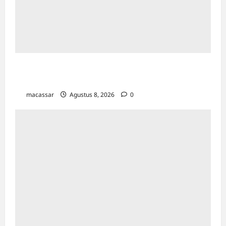
Maxim Resmi Mengoperasikan Layanan
Bajaj Hemat di Kota Palopo
macassar
Agustus 8, 2026
0