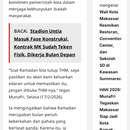
komitmen pemerintah kota dalam
mengenai
menjaga kekhusyukan ibadah
Wali Kota
masyarakat.
Makassar
Resmikan
BACA:
Stadion Untia
Restoran,
Masuk Fase Konstruksi,
Convention
Center,
Kontrak MK Sudah Teken
dan
Fisik, Dikerja Bulan Depan
Sekolah
SD di
“Soal Ramadan kita tutup THM, saya
Kawasan
pastikan itu akan kami keluarkan
Summarecon
edaran untuk memastikan itu,
HAN 2026:
jangan dibuka THM-nya,” tegas
Munafri
Munafri, Selasa (17/2/2026).
Tegaskan
Ia mengingatkan bahwa Ramadan
Makassar
merupakan bulan penuh
Siap Jadi
keberkahan dan pahala yang
Kota
berlipat ganda. Karena itu, ia
Ramah