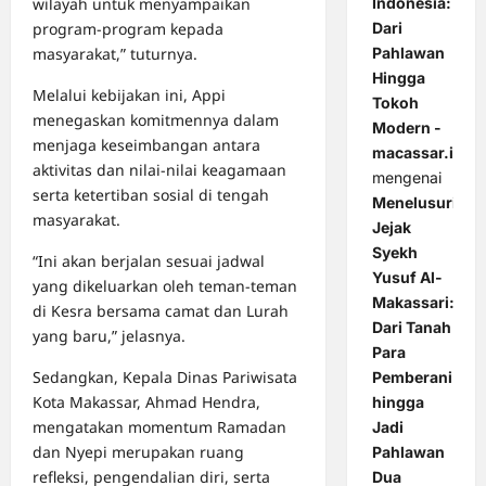
Indonesia:
wilayah untuk menyampaikan
Dari
program-program kepada
Pahlawan
masyarakat,” tuturnya.
Hingga
Melalui kebijakan ini, Appi
Tokoh
menegaskan komitmennya dalam
Modern -
menjaga keseimbangan antara
macassar.id
aktivitas dan nilai-nilai keagamaan
mengenai
serta ketertiban sosial di tengah
Menelusuri
masyarakat.
Jejak
Syekh
“Ini akan berjalan sesuai jadwal
Yusuf Al-
yang dikeluarkan oleh teman-teman
Makassari:
di Kesra bersama camat dan Lurah
Dari Tanah
yang baru,” jelasnya.
Para
Sedangkan, Kepala Dinas Pariwisata
Pemberani
Kota Makassar, Ahmad Hendra,
hingga
mengatakan momentum Ramadan
Jadi
dan Nyepi merupakan ruang
Pahlawan
refleksi, pengendalian diri, serta
Dua