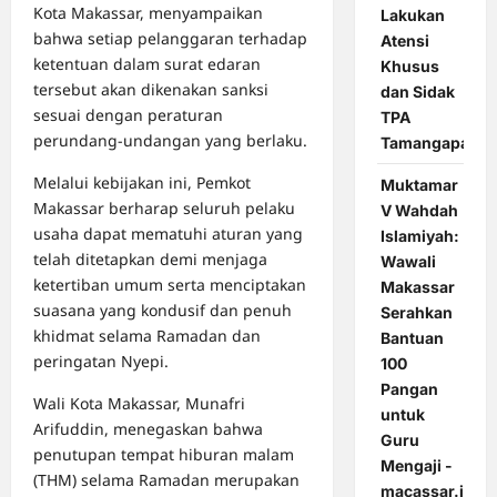
Kota Makassar, menyampaikan
Lakukan
bahwa setiap pelanggaran terhadap
Atensi
ketentuan dalam surat edaran
Khusus
tersebut akan dikenakan sanksi
dan Sidak
sesuai dengan peraturan
TPA
perundang-undangan yang berlaku.
Tamangapa
Melalui kebijakan ini, Pemkot
Muktamar
Makassar berharap seluruh pelaku
V Wahdah
usaha dapat mematuhi aturan yang
Islamiyah:
telah ditetapkan demi menjaga
Wawali
ketertiban umum serta menciptakan
Makassar
suasana yang kondusif dan penuh
Serahkan
khidmat selama Ramadan dan
Bantuan
peringatan Nyepi.
100
Pangan
Wali Kota Makassar, Munafri
untuk
Arifuddin, menegaskan bahwa
Guru
penutupan tempat hiburan malam
Mengaji -
(THM) selama Ramadan merupakan
macassar.id