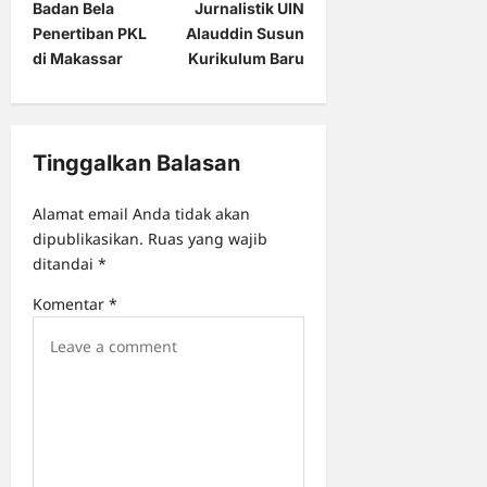
t
Badan Bela
Jurnalistik UIN
Penertiban PKL
Alauddin Susun
n
di Makassar
Kurikulum Baru
a
v
i
Tinggalkan Balasan
g
a
Alamat email Anda tidak akan
dipublikasikan.
Ruas yang wajib
t
ditandai
*
i
Komentar
*
o
n