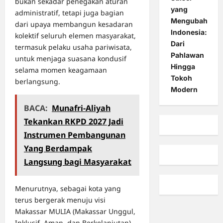
bukan sekadar penegakan aturan
yang
administratif, tetapi juga bagian
Mengubah
dari upaya membangun kesadaran
Indonesia:
kolektif seluruh elemen masyarakat,
Dari
termasuk pelaku usaha pariwisata,
Pahlawan
untuk menjaga suasana kondusif
Hingga
selama momen keagamaan
Tokoh
berlangsung.
Modern
BACA:
Munafri-Aliyah
Tekankan RKPD 2027 Jadi
Instrumen Pembangunan
Yang Berdampak
Langsung bagi Masyarakat
Menurutnya, sebagai kota yang
terus bergerak menuju visi
Makassar MULIA (Makassar Unggul,
Inklusif, Aman, dan Berkelanjutan).