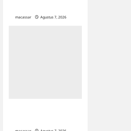
TP PKK Makassar Gelar
Kajian Islam
macassar
Agustus 7, 2026
0
Kejar Penunggak Pajak,
Bapenda Makassar Gandeng
Kejaksaan Turun Lapangan
macassar
Agustus 7, 2026
0