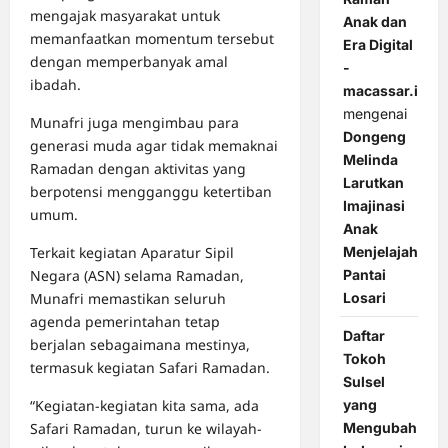
mengajak masyarakat untuk
Anak dan
memanfaatkan momentum tersebut
Era Digital
dengan memperbanyak amal
-
ibadah.
macassar.id
mengenai
Munafri juga mengimbau para
Dongeng
generasi muda agar tidak memaknai
Melinda
Ramadan dengan aktivitas yang
Larutkan
berpotensi mengganggu ketertiban
Imajinasi
umum.
Anak
Menjelajah
Terkait kegiatan Aparatur Sipil
Pantai
Negara (ASN) selama Ramadan,
Losari
Munafri memastikan seluruh
agenda pemerintahan tetap
Daftar
berjalan sebagaimana mestinya,
Tokoh
termasuk kegiatan Safari Ramadan.
Sulsel
yang
“Kegiatan-kegiatan kita sama, ada
Mengubah
Safari Ramadan, turun ke wilayah-