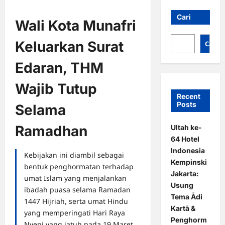
Cari
Wali Kota Munafri
Keluarkan Surat
Cari
Edaran, THM
Wajib Tutup
Recent
Posts
Selama
Ramadhan
Ultah ke-
64 Hotel
Indonesia
Kebijakan ini diambil sebagai
Kempinski
bentuk penghormatan terhadap
Jakarta:
umat Islam yang menjalankan
Usung
ibadah puasa selama Ramadan
Tema Ādi
1447 Hijriah, serta umat Hindu
Kartā &
yang memperingati Hari Raya
Penghorm
Nyepi yang jatuh pada 19 Maret