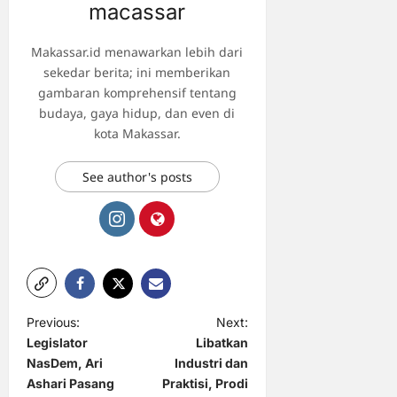
macassar
Makassar.id menawarkan lebih dari
sekedar berita; ini memberikan
gambaran komprehensif tentang
budaya, gaya hidup, dan even di
kota Makassar.
See author's posts
P
Previous:
Next:
Legislator
Libatkan
o
NasDem, Ari
Industri dan
s
Ashari Pasang
Praktisi, Prodi