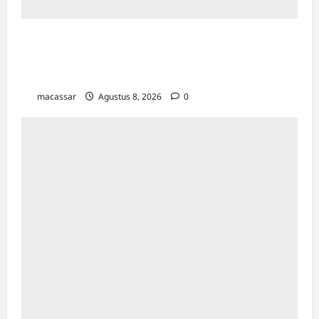
Ultah ke-64 Hotel Indonesia Kempinski
Jakarta: Usung Tema Ādi Kartā &
Penghormatan Warisan Sukarno
macassar
Agustus 8, 2026
0