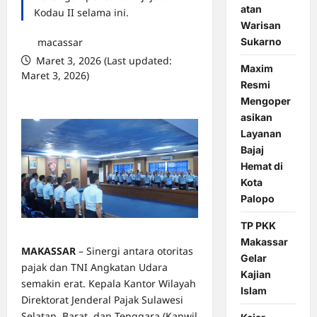
atan
Kodau II selama ini.
Warisan
Sukarno
macassar
Maret 3, 2026 (Last updated:
Maxim
Maret 3, 2026)
Resmi
0 comments
Mengoper
asikan
Layanan
Bajaj
Hemat di
Kota
Palopo
TP PKK
Makassar
MAKASSAR
– Sinergi antara otoritas
Gelar
pajak dan TNI Angkatan Udara
Kajian
semakin erat. Kepala Kantor Wilayah
Islam
Direktorat Jenderal Pajak Sulawesi
Selatan, Barat, dan Tenggara (Kanwil