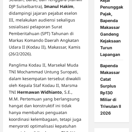
Kejar
DJP Sulselbartra),
Imanul Hakim
,
Penunggak
didampingi jajaran pejabat eselon
Pajak,
III, melakukan audiensi sekaligus
Bapenda
sosialisasi pelaporan Surat
Makassar
Pemberitahuan (SPT) Tahunan di
Gandeng
Markas Komando Daerah Angkatan
Kejaksaan
Udara II (Kodau II), Makassar, Kamis
Turun
(26/2/2026).
Lapangan
Panglima Kodau II, Marsekal Muda
Bapenda
TNI Mochammad Untung Suropati,
Makassar
dalam kesempatan tersebut diwakili
Catat
oleh Kepala Staf Kodau II, Marsma
Surplus
TNI
Hermawan Widhianto
, S.E.,
Rp130
M.M. Pertemuan yang berlangsung
Miliar di
hangat dan konstruktif ini tidak
Triwulan II
hanya membahas penguatan
2026
koordinasi kelembagaan, tetapi juga
menyoroti optimalisasi kepatuhan