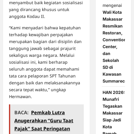
menyambut baik kegiatan sosialisasi
mengenai
yang dirancang khusus untuk
Wali Kota
anggota Kodau II.
Makassar
Resmikan
“Kami menyadari bahwa kepatuhan
Restoran,
terhadap kewajiban perpajakan
Convention
merupakan bagian dari disiplin dan
Center,
tanggung jawab sebagai prajurit
dan
sekaligus warga negara. Melalui
Sekolah
sosialisasi ini, kami berharap
SD di
seluruh anggota dapat memahami
Kawasan
tata cara pelaporan SPT Tahunan
Summarecon
dengan baik dan melaksanakannya
secara tepat waktu,” ungkap
HAN 2026:
Hermawan.
Munafri
Tegaskan
BACA:
Pemkab Lutra
Makassar
Siap Jadi
Anugerahkan “Guru Taat
Kota
Pajak" Saat Peringatan
Ramah