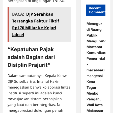
perpajakan di lingkungan TNI AU.
Recent
Comments
BACA:
DJP Serahkan
Tersangka Faktur Fiktif
Menegur
Rp170 Miliar ke Kejari
di Ruang
Jaksel
Publik,
Mengurangi
Martabat
“Kepatuhan Pajak
Komunikasi
adalah Bagian dari
Pemerintahan
Disiplin Prajurit”
-
macassar.id
Dalam sambutannya, Kepala Kanwil
mengenai
DJP Sulselbartra, Imanul Hakim,
Kena
menegaskan bahwa kolaborasi lintas
Tegur
institusi seperti ini adalah kunci
Menko
mewujudkan sistem perpajakan
Pangan,
yang kuat dan berintegritas. Ia
Wali Kota
mengapresiasi dukungan penuh
Makassar