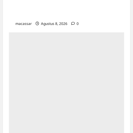
Jakarta: Usung Tema Ādi Kartā &
Penghormatan Warisan Sukarno
macassar
Agustus 8, 2026
0