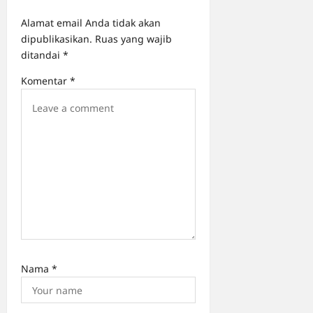
t
Alamat email Anda tidak akan
i
dipublikasikan.
Ruas yang wajib
o
ditandai
*
n
Komentar
*
Nama
*