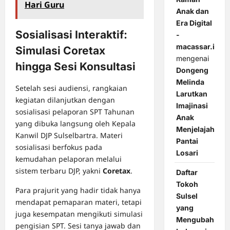
Hari Guru
Anak dan
Era Digital
Sosialisasi Interaktif:
-
macassar.id
Simulasi Coretax
mengenai
hingga Sesi Konsultasi
Dongeng
Melinda
Setelah sesi audiensi, rangkaian
Larutkan
kegiatan dilanjutkan dengan
Imajinasi
sosialisasi pelaporan SPT Tahunan
Anak
yang dibuka langsung oleh Kepala
Menjelajah
Kanwil DJP Sulselbartra. Materi
Pantai
sosialisasi berfokus pada
Losari
kemudahan pelaporan melalui
sistem terbaru DJP, yakni
Coretax
.
Daftar
Tokoh
Para prajurit yang hadir tidak hanya
Sulsel
mendapat pemaparan materi, tetapi
yang
juga kesempatan mengikuti simulasi
Mengubah
pengisian SPT. Sesi tanya jawab dan