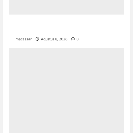
Maxim Resmi Mengoperasikan Layanan
Bajaj Hemat di Kota Palopo
macassar
Agustus 8, 2026
0