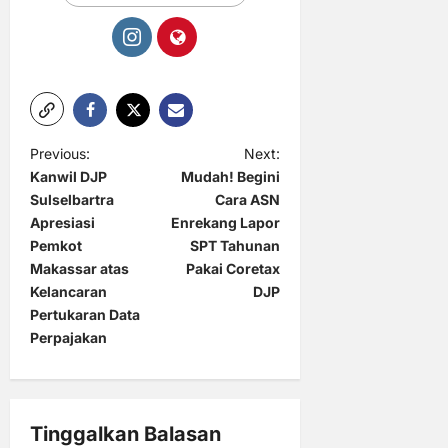
P
Previous:
Next:
Kanwil DJP
Mudah! Begini
o
Sulselbartra
Cara ASN
s
Apresiasi
Enrekang Lapor
t
Pemkot
SPT Tahunan
Makassar atas
Pakai Coretax
n
Kelancaran
DJP
a
Pertukaran Data
Perpajakan
v
i
g
Tinggalkan Balasan
a