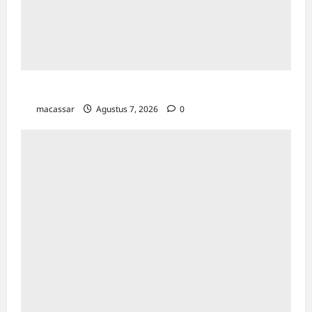
TP PKK Makassar Gelar Kajian Islam
macassar
Agustus 7, 2026
0