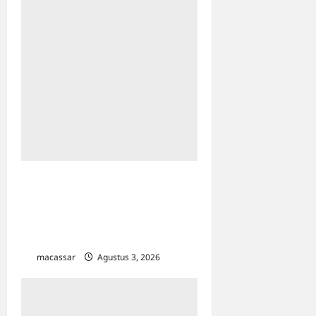
Urus Izin Usaha Langsung
Kena Pajak? KP2KP Makale
Luruskan Mitos Pajak UMKM
di Toraja Utara
macassar
Agustus 3, 2026
0