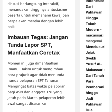
Indonesia:
diskusi berlangsung interaktif,
Dari
menandakan tingginya antusiasme
Pahlawan
peserta untuk memahami kewajiban
Hingga
perpajakan mereka dengan lebih
Tokoh
baik.
Modern -
macassar.id
Imbauan Tegas: Jangan
mengenai
Tunda Lapor SPT,
Menelusuri
Manfaatkan Coretax
Jejak
Syekh
Momen ini juga dimanfaatkan
Yusuf Al-
Imanul Hakim untuk mengimbau
Makassari:
para prajurit agar tidak menunda-
Dari Tanah
nunda pelaporan SPT Tahunan.
Para
Mengingat batas waktu pelaporan
Pemberani
bagi ASN dan anggota TNI yang
hingga
jatuh pada Maret, pelaporan lebih
Jadi
awal sangat disarankan.
Pahlawan
Dua