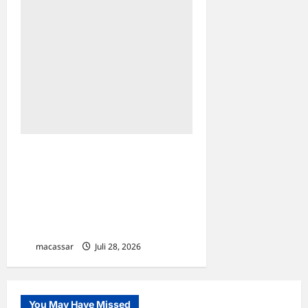
Gandeng Mahasiswa Unhas,
KP2KP Sengkang Gelar
“Pajak Mappadeceng”
Edukasi Warga Desa
Cinnongtabi
macassar
Juli 28, 2026
0
You May Have Missed