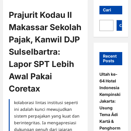
Cari
Prajurit Kodau II
Makassar Sekolah
Cari
Pajak, Kanwil DJP
Sulselbartra:
Recent
Posts
Lapor SPT Lebih
Awal Pakai
Ultah ke-
64 Hotel
Coretax
Indonesia
Kempinski
Jakarta:
kolaborasi lintas institusi seperti
Usung
ini adalah kunci mewujudkan
Tema Ādi
sistem perpajakan yang kuat dan
Kartā &
berintegritas. Ia mengapresiasi
Penghorm
dukungan penuh dari jajaran