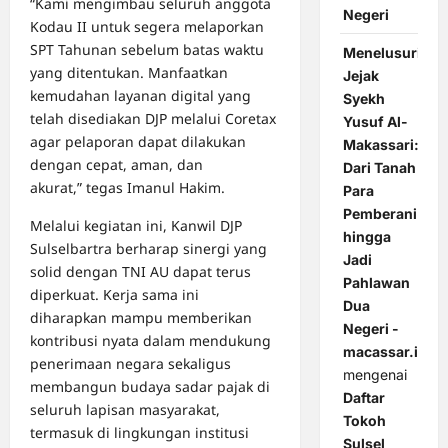
“Kami mengimbau seluruh anggota
Negeri
Kodau II untuk segera melaporkan
SPT Tahunan sebelum batas waktu
Menelusuri
yang ditentukan. Manfaatkan
Jejak
kemudahan layanan digital yang
Syekh
telah disediakan DJP melalui Coretax
Yusuf Al-
agar pelaporan dapat dilakukan
Makassari:
dengan cepat, aman, dan
Dari Tanah
akurat,” tegas Imanul Hakim.
Para
Pemberani
Melalui kegiatan ini, Kanwil DJP
hingga
Sulselbartra berharap sinergi yang
Jadi
solid dengan TNI AU dapat terus
Pahlawan
diperkuat. Kerja sama ini
Dua
diharapkan mampu memberikan
Negeri -
kontribusi nyata dalam mendukung
macassar.id
penerimaan negara sekaligus
mengenai
membangun budaya sadar pajak di
Daftar
seluruh lapisan masyarakat,
Tokoh
termasuk di lingkungan institusi
Sulsel