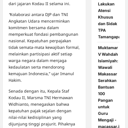
dari jajaran Kodau II selama ini.
Lakukan
Atensi
“
Kolaborasi antara DJP dan TNI
Khusus
Angkatan Udara mencerminkan
dan Sidak
komitmen bersama dalam
TPA
memperkuat fondasi pembangunan
Tamangapa
nasional. Kepatuhan perpajakan
tidak semata-mata kewajiban formal,
Muktamar
melainkan partisipasi aktif setiap
V Wahdah
warga negara dalam menjaga
Islamiyah:
kedaulatan serta mendorong
Wawali
kemajuan Indonesia,” ujar Imanul
Makassar
Hakim.
Serahkan
Bantuan
Senada dengan itu, Kepala Staf
100
Kodau II, Marsma TNI Hermawan
Pangan
Widhianto, menegaskan bahwa
untuk
kepatuhan pajak sejalan dengan
Guru
nilai-nilai kedisiplinan yang
Mengaji -
dijunjung tinggi prajurit. Pihaknya
macassar.id