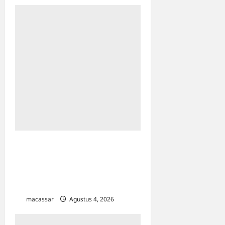
KPP Pratama Mamuju Gelar
Bimtek Coretax untuk SKPD
Sulbar, Sasar Efisiensi
Pelaporan SPT Masa PPN
macassar
Agustus 4, 2026
0