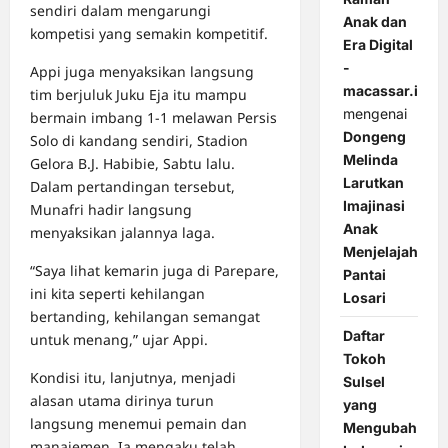
sendiri dalam mengarungi
Anak dan
kompetisi yang semakin kompetitif.
Era Digital
-
Appi juga menyaksikan langsung
macassar.id
tim berjuluk Juku Eja itu mampu
mengenai
bermain imbang 1-1 melawan Persis
Dongeng
Solo di kandang sendiri, Stadion
Melinda
Gelora B.J. Habibie, Sabtu lalu.
Larutkan
Dalam pertandingan tersebut,
Imajinasi
Munafri hadir langsung
Anak
menyaksikan jalannya laga.
Menjelajah
“Saya lihat kemarin juga di Parepare,
Pantai
ini kita seperti kehilangan
Losari
bertanding, kehilangan semangat
Daftar
untuk menang,” ujar Appi.
Tokoh
Kondisi itu, lanjutnya, menjadi
Sulsel
alasan utama dirinya turun
yang
langsung menemui pemain dan
Mengubah
manajemen. Ia mengaku telah