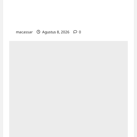
Ultah ke-64 Hotel Indonesia Kempinski
Jakarta: Usung Tema Ādi Kartā &
Penghormatan Warisan Sukarno
macassar
Agustus 8, 2026
0