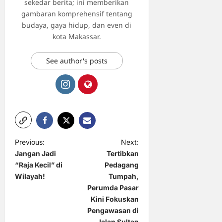
sekedar berita; ini memberikan
gambaran komprehensif tentang
budaya, gaya hidup, dan even di
kota Makassar.
See author's posts
P
Previous:
Next:
Jangan Jadi
Tertibkan
o
“Raja Kecil” di
Pedagang
s
Wilayah!
Tumpah,
t
Perumda Pasar
Kini Fokuskan
n
Pengawasan di
a
Jalan Sultan