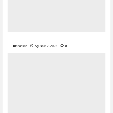
TP PKK Makassar Gelar Kajian Islam
macassar
Agustus 7, 2026
0