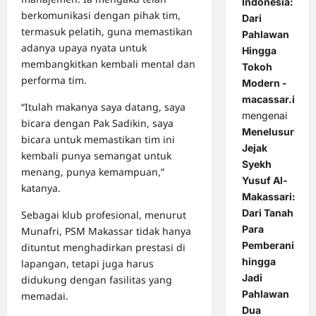
Indonesia:
berkomunikasi dengan pihak tim,
Dari
termasuk pelatih, guna memastikan
Pahlawan
adanya upaya nyata untuk
Hingga
membangkitkan kembali mental dan
Tokoh
performa tim.
Modern -
macassar.id
“Itulah makanya saya datang, saya
mengenai
bicara dengan Pak Sadikin, saya
Menelusuri
bicara untuk memastikan tim ini
Jejak
kembali punya semangat untuk
Syekh
menang, punya kemampuan,”
Yusuf Al-
katanya.
Makassari:
Dari Tanah
Sebagai klub profesional, menurut
Para
Munafri, PSM Makassar tidak hanya
Pemberani
dituntut menghadirkan prestasi di
hingga
lapangan, tetapi juga harus
Jadi
didukung dengan fasilitas yang
Pahlawan
memadai.
Dua