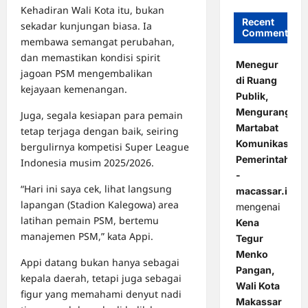
Kehadiran Wali Kota itu, bukan
Recent
sekadar kunjungan biasa. Ia
Comments
membawa semangat perubahan,
dan memastikan kondisi spirit
Menegur
jagoan PSM mengembalikan
di Ruang
kejayaan kemenangan.
Publik,
Mengurangi
Juga, segala kesiapan para pemain
Martabat
tetap terjaga dengan baik, seiring
Komunikasi
bergulirnya kompetisi Super League
Pemerintahan
Indonesia musim 2025/2026.
-
“Hari ini saya cek, lihat langsung
macassar.id
lapangan (Stadion Kalegowa) area
mengenai
latihan pemain PSM, bertemu
Kena
manajemen PSM,” kata Appi.
Tegur
Menko
Appi datang bukan hanya sebagai
Pangan,
kepala daerah, tetapi juga sebagai
Wali Kota
figur yang memahami denyut nadi
Makassar