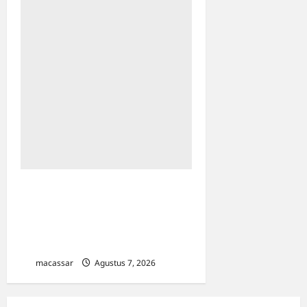
Sinergi Kawal Proyek
Strategis, Kejati Sulsel dan
Angkasa Pura Indonesia
Resmi Tekan PKS
macassar
Agustus 7, 2026
0