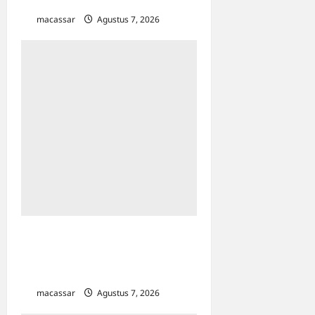
Kajian Islam
macassar
Agustus 7, 2026
0
Kejar Penunggak Pajak,
Bapenda Makassar Gandeng
Kejaksaan Turun Lapangan
macassar
Agustus 7, 2026
0