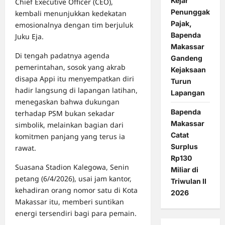
Kejar
Chief Executive Officer (CEO),
Penunggak
kembali menunjukkan kedekatan
Pajak,
emosionalnya dengan tim berjuluk
Bapenda
Juku Eja.
Makassar
Di tengah padatnya agenda
Gandeng
pemerintahan, sosok yang akrab
Kejaksaan
disapa Appi itu menyempatkan diri
Turun
hadir langsung di lapangan latihan,
Lapangan
menegaskan bahwa dukungan
Bapenda
terhadap PSM bukan sekadar
Makassar
simbolik, melainkan bagian dari
Catat
komitmen panjang yang terus ia
Surplus
rawat.
Rp130
Suasana Stadion Kalegowa, Senin
Miliar di
petang (6/4/2026), usai jam kantor,
Triwulan II
kehadiran orang nomor satu di Kota
2026
Makassar itu, memberi suntikan
energi tersendiri bagi para pemain.