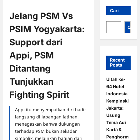
Cari
Jelang PSM Vs
PSIM Yogyakarta:
Cari
Support dari
Appi, PSM
Recent
Posts
Ditantang
Tunjukkan
Ultah ke-
64 Hotel
Fighting Spirit
Indonesia
Kempinski
Jakarta:
Appi itu menyempatkan diri hadir
Usung
langsung di lapangan latihan,
Tema Ādi
menegaskan bahwa dukungan
Kartā &
terhadap PSM bukan sekadar
Penghorm
simbolik, melainkan bagian dari