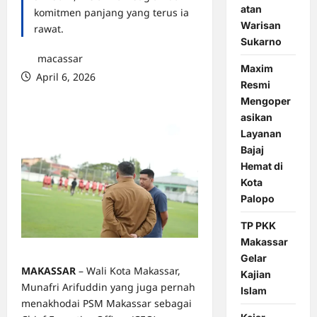
atan
komitmen panjang yang terus ia
Warisan
rawat.
Sukarno
macassar
Maxim
April 6, 2026
Resmi
0 comments
Mengoper
asikan
Layanan
Bajaj
Hemat di
Kota
Palopo
TP PKK
Makassar
Gelar
MAKASSAR
– Wali Kota Makassar,
Kajian
Munafri Arifuddin yang juga pernah
Islam
menakhodai PSM Makassar sebagai