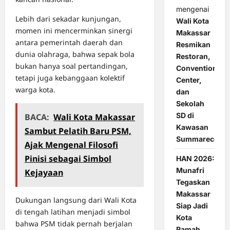
mengenai
Lebih dari sekadar kunjungan,
Wali Kota
momen ini mencerminkan sinergi
Makassar
antara pemerintah daerah dan
Resmikan
dunia olahraga, bahwa sepak bola
Restoran,
bukan hanya soal pertandingan,
Convention
tetapi juga kebanggaan kolektif
Center,
warga kota.
dan
Sekolah
SD di
BACA:
Wali Kota Makassar
Kawasan
Sambut Pelatih Baru PSM,
Summarecon
Ajak Mengenal Filosofi
Pinisi sebagai Simbol
HAN 2026:
Munafri
Kejayaan
Tegaskan
Makassar
Dukungan langsung dari Wali Kota
Siap Jadi
di tengah latihan menjadi simbol
Kota
bahwa PSM tidak pernah berjalan
Ramah