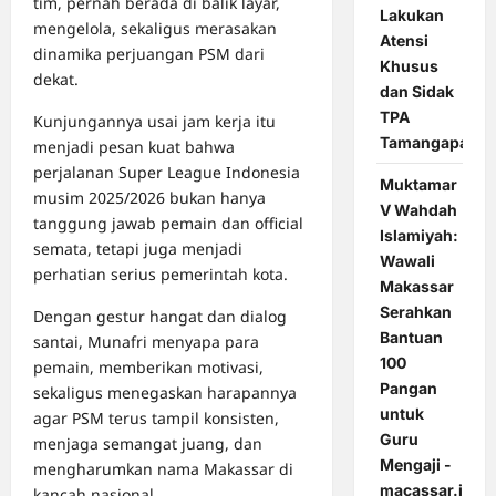
tim, pernah berada di balik layar,
Lakukan
mengelola, sekaligus merasakan
Atensi
dinamika perjuangan PSM dari
Khusus
dekat.
dan Sidak
TPA
Kunjungannya usai jam kerja itu
Tamangapa
menjadi pesan kuat bahwa
perjalanan Super League Indonesia
Muktamar
musim 2025/2026 bukan hanya
V Wahdah
tanggung jawab pemain dan official
Islamiyah:
semata, tetapi juga menjadi
Wawali
perhatian serius pemerintah kota.
Makassar
Serahkan
Dengan gestur hangat dan dialog
Bantuan
santai, Munafri menyapa para
100
pemain, memberikan motivasi,
Pangan
sekaligus menegaskan harapannya
untuk
agar PSM terus tampil konsisten,
Guru
menjaga semangat juang, dan
Mengaji -
mengharumkan nama Makassar di
macassar.id
kancah nasional.