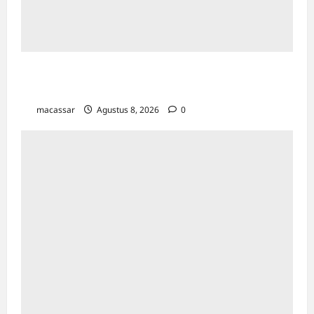
Maxim Resmi Mengoperasikan Layanan
Bajaj Hemat di Kota Palopo
macassar
Agustus 8, 2026
0