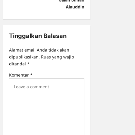
Alauddin
v
i
g
Tinggalkan Balasan
a
t
Alamat email Anda tidak akan
i
dipublikasikan.
Ruas yang wajib
o
ditandai
*
n
Komentar
*