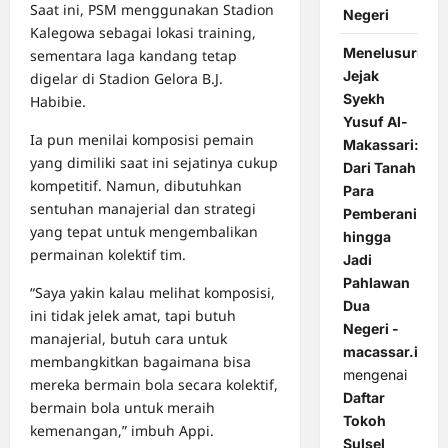
Saat ini, PSM menggunakan Stadion
Negeri
Kalegowa sebagai lokasi training,
Menelusuri
sementara laga kandang tetap
Jejak
digelar di Stadion Gelora B.J.
Syekh
Habibie.
Yusuf Al-
Ia pun menilai komposisi pemain
Makassari:
yang dimiliki saat ini sejatinya cukup
Dari Tanah
kompetitif. Namun, dibutuhkan
Para
sentuhan manajerial dan strategi
Pemberani
yang tepat untuk mengembalikan
hingga
permainan kolektif tim.
Jadi
Pahlawan
“Saya yakin kalau melihat komposisi,
Dua
ini tidak jelek amat, tapi butuh
Negeri -
manajerial, butuh cara untuk
macassar.id
membangkitkan bagaimana bisa
mengenai
mereka bermain bola secara kolektif,
Daftar
bermain bola untuk meraih
Tokoh
kemenangan,” imbuh Appi.
Sulsel