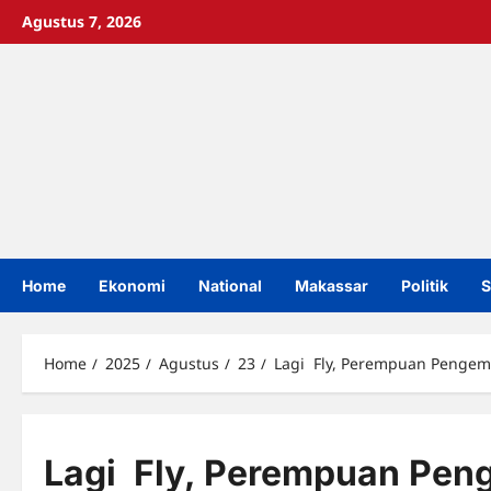
Skip
Agustus 7, 2026
to
content
Home
Ekonomi
National
Makassar
Politik
S
Home
2025
Agustus
23
Lagi Fly, Perempuan Pengemu
Lagi Fly, Perempuan Pen