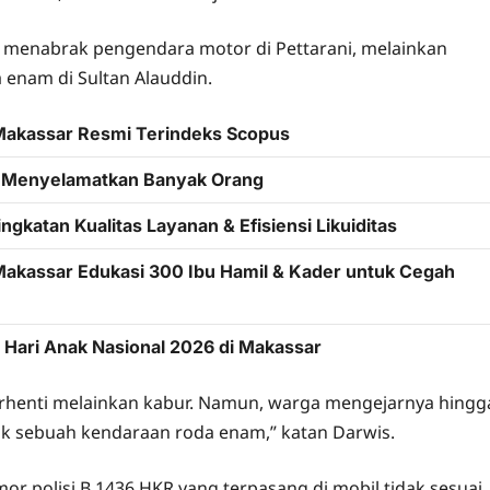
h menabrak pengendara motor di Pettarani, melainkan
 enam di Sultan Alauddin.
 Makassar Resmi Terindeks Scopus
h Menyelamatkan Banyak Orang
katan Kualitas Layanan & Efisiensi Likuiditas
Makassar Edukasi 300 Ibu Hamil & Kader untuk Cegah
Hari Anak Nasional 2026 di Makassar
erhenti melainkan kabur. Namun, warga mengejarnya hingg
ak sebuah kendaraan roda enam,” katan Darwis.
r polisi B 1436 HKR yang terpasang di mobil tidak sesuai