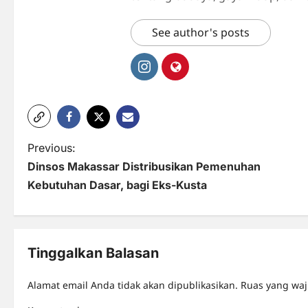
See author's posts
P
Previous:
Dinsos Makassar Distribusikan Pemenuhan
o
Kebutuhan Dasar, bagi Eks-Kusta
s
t
n
Tinggalkan Balasan
a
Alamat email Anda tidak akan dipublikasikan.
Ruas yang waj
v