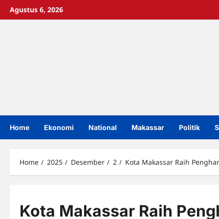
Skip
Agustus 6, 2026
to
content
Home
Ekonomi
National
Makassar
Politik
S
Home
2025
Desember
2
Kota Makassar Raih Pengha
Kota Makassar Raih Peng