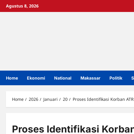
Skip
Agustus 8, 2026
to
content
Home
Ekonomi
National
Makassar
Politik
S
Home
2026
Januari
20
Proses Identifikasi Korban AT
Proses Identifikasi Korb