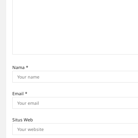
g
a
t
i
o
n
Nama
*
Email
*
Situs Web