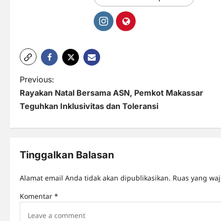
P
Previous:
Rayakan Natal Bersama ASN, Pemkot Makassar
o
Teguhkan Inklusivitas dan Toleransi
s
t
n
Tinggalkan Balasan
a
Alamat email Anda tidak akan dipublikasikan.
Ruas yang waj
v
Komentar
*
i